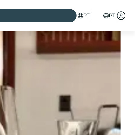
PT
PT