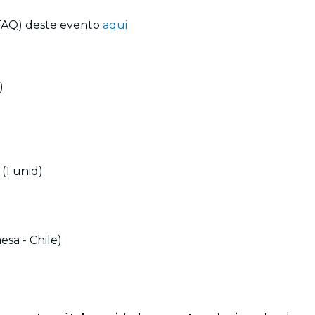
(FAQ) deste evento
aqui
)
(1 unid)
sa - Chile)