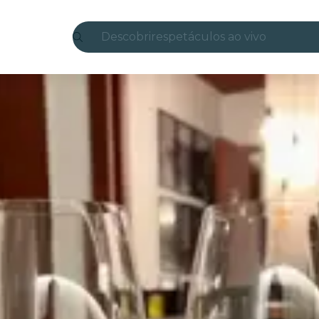
Descobrir
espetáculos ao vivo
Madrid
Candlelight
Londres
experiências e cidades
São Paulo
exposições
Seul
city tours
shows