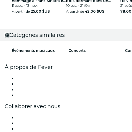
hommage à Frank Sinatra et
bois dormant dans un
: le vin
Louis Armstrong
11 sept. - 13 nov.
spectacle étincelant
10 oct. - 21 févr.
21 août
À partir de
25,00 $US
À partir de
42,00 $US
78,00
Catégories similaires
Événements musicaux
Concerts
Con
À propos de Fever
Presse
Travailler chez Fever
Cartes-cadeaux
Centre d'aide
Collaborer avec nous
Fever Zone
Publiez votre événement
Événements d'entreprise et avantages