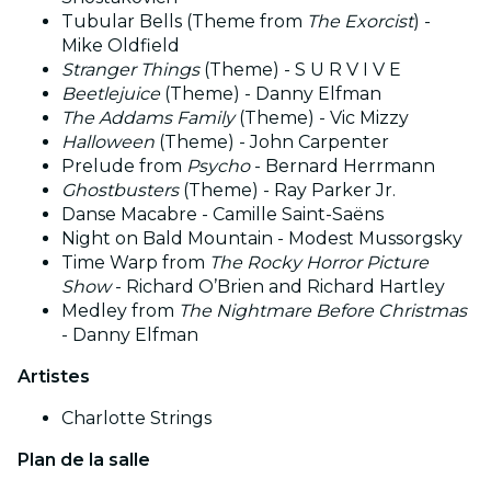
Tubular Bells (Theme from
The Exorcist
) -
Mike Oldfield
Stranger Things
(Theme) - S U R V I V E
Beetlejuice
(Theme) - Danny Elfman
The Addams Family
(Theme) - Vic Mizzy
Halloween
(Theme) - John Carpenter
Prelude from
Psycho
- Bernard Herrmann
Ghostbusters
(Theme) - Ray Parker Jr.
Danse Macabre - Camille Saint-Saëns
Night on Bald Mountain - Modest Mussorgsky
Time Warp from
The Rocky Horror Picture
Show
- Richard O’Brien and Richard Hartley
Medley from
The Nightmare Before Christmas
- Danny Elfman
Artistes
Charlotte Strings
Plan de la salle