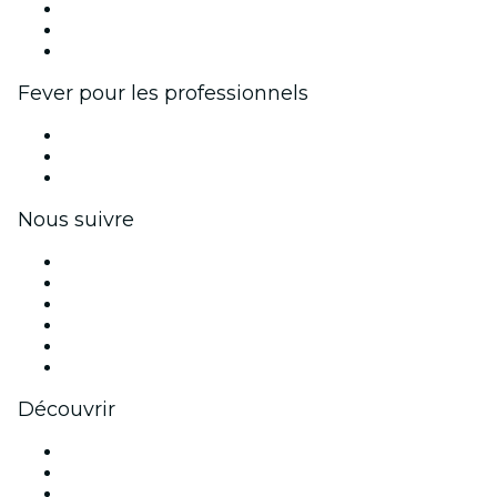
Programme d'affiliation
Programme d'ambassadeurs et d'influenceurs
Partenariats avec des marques
Fever pour les professionnels
Événements privés et billets de groupe
Avantages pour les entreprises
Coupons et cartes cadeaux pour les entreprises
Nous suivre
Facebook
X (Twitter)
Instagram
TikTok
LinkedIn
Youtube
Découvrir
Lieux d'événements à Charlotte
Aujourd'hui
Demain