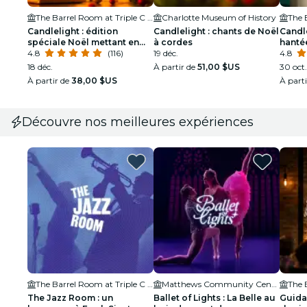
The Barrel Room at Triple C Brewing
Charlotte Museum of History
Candlelight : édition
Candlelight : chants de Noël
Candle
spéciale Noël mettant en
à cordes
hanté
vedette « Le Casse-Noisette
4.8
(116)
19 déc.
d'Hal
4.8
» et plus
18 déc.
À partir de
51,00 $US
30 oct.
À partir de
38,00 $US
À part
Découvre nos meilleures expériences
The Barrel Room at Triple C Brewing
Matthews Community Center
The Jazz Room : un
Ballet of Lights : La Belle au
Guida