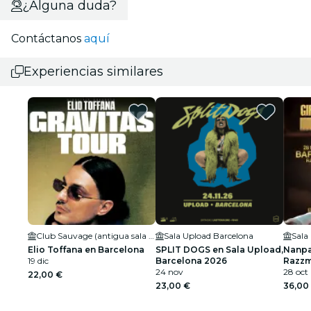
¿Alguna duda?
Contáctanos
aquí
Experiencias similares
Club Sauvage (antigua sala Sidecar)
Sala Upload Barcelona
Sala
Elio Toffana en Barcelona
SPLIT DOGS en Sala Upload,
Nanpa
19 dic
Barcelona 2026
Razzm
24 nov
2026
28 oct
22,00 €
23,00 €
36,00