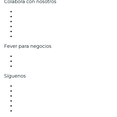
Colabora con nosotros
Gestiona tu evento
Publica tu evento
Eventos y beneficios para empresas
Programa de Afiliados
Programa de embajadores e influencers
Colaboraciones de marca
Fever para negocios
Eventos privados y entradas de grupo
Beneficios corporativos
Tarjetas y cupones de regalo corporativos
Síguenos
Facebook
X (Twitter)
Instagram
TikTok
LinkedIn
Youtube