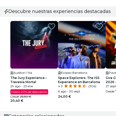
Descubre nuestras experiencias destacadas
Auditori l’illa
Eclipso Barcelona
Pave
The Jury Experience –
Space Explorers: The ISS
Gira 
Travesía Mortal
Experience en Barcelona
2026 -
29 ago - 23 ene
4.3
(306)
SEGU
27 sep
6 ago - 30 sept
Desde
Hasta 20% de descuento
Desde
25,50 €
24,00 €
20,40 €