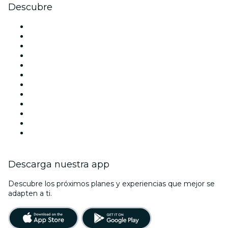
Descubre
Locales y espacios de eventos en Barcelona
España
Hoy
Mañana
Esta semana
Este fin de semana
Halloween
San Valentín
Navidad
La La Love You
Viva Suecia
Año Nuevo
Descarga nuestra app
Descubre los próximos planes y experiencias que mejor se
adapten a ti.