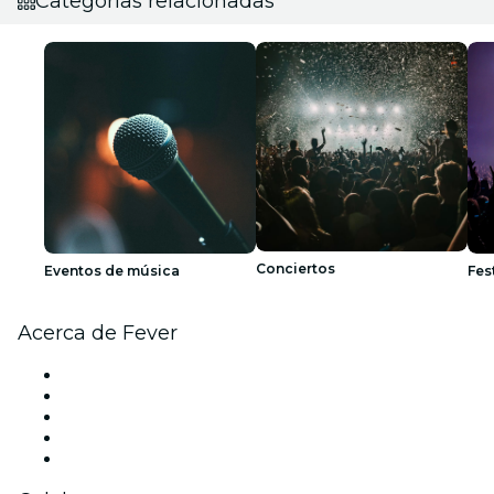
Categorías relacionadas
Conciertos
Eventos de música
Fes
Acerca de Fever
Prensa
Únete al equipo
Becas de Excelencia
Tarjetas Regalo
Centro de asistencia