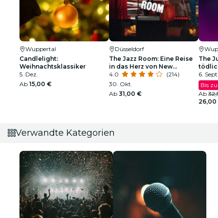
Wuppertal
Düsseldorf
Wupp
Candlelight:
The Jazz Room: Eine Reise
The Ju
Weihnachtsklassiker
in das Herz von New
tödli
5. Dez.
Orleans
4.0
(214)
6. Sept.
Ab
15,00 €
30. Okt.
Bis z
Ab
31,00 €
Ab
32,
26,00
Verwandte Kategorien