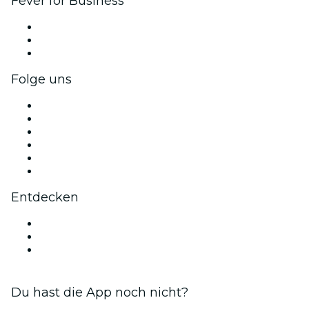
Fever for Business
Privatveranstaltungen & Gruppentickets
Firmenvorteile
Firmengeschenkkarten und -gutscheine
Folge uns
Facebook
X (Twitter)
Instagram
TikTok
LinkedIn
YouTube
Entdecken
Veranstaltungsorte in Paderborn
Deutschland
Bubble Planet Köln
Du hast die App noch nicht?