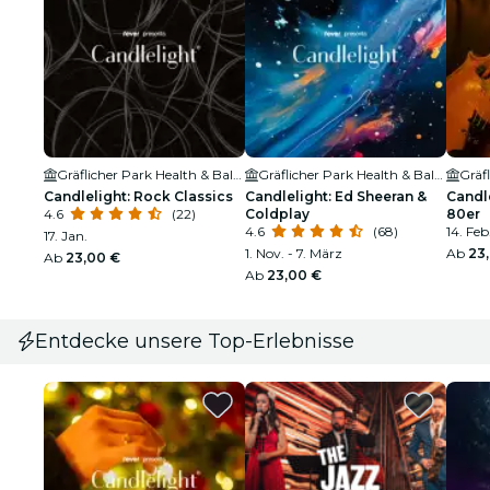
Gräflicher Park Health & Balance Resort
Gräflicher Park Health & Balance Resort
Candlelight: Rock Classics
Candlelight: Ed Sheeran &
Candle
4.6
(22)
Coldplay
80er
4.6
(68)
14. Feb
17. Jan.
1. Nov. - 7. März
Ab
23
Ab
23,00 €
Ab
23,00 €
Entdecke unsere Top-Erlebnisse