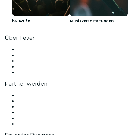
Konzerte
Musikveranstaltungen
Über Fever
Presse
Wir stellen ein!
Impressum
Geschenkgutscheine
Hilfe-Center
Partner werden
Fever Zone
Veröffentliche dein Event
Firmenevents & -vorteile
Affiliate-Programm
Botschafter & Influencer-Programm
Markenpartnerschaften