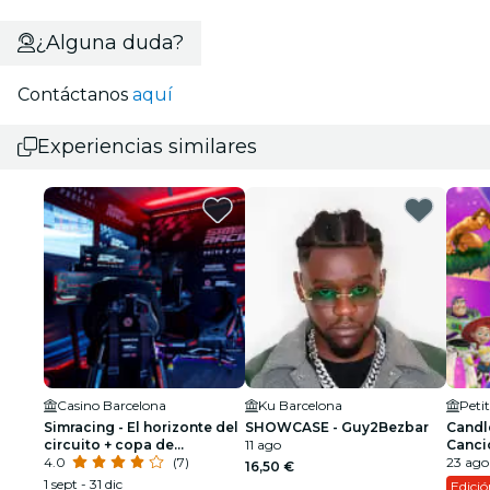
¿Alguna duda?
Contáctanos
aquí
Experiencias similares
Casino Barcelona
Ku Barcelona
Simracing - El horizonte del
SHOWCASE - Guy2Bezbar
Candle
circuito + copa de
11 ago
Canci
bienvenida
4.0
(7)
23 ago 
16,50 €
1 sept - 31 dic
Edici