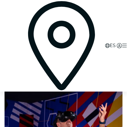
0
d
13
h
19
m
52
s
ES