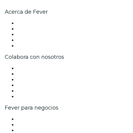
Acerca de Fever
Prensa
Únete al equipo
Becas de Excelencia
Tarjetas Regalo
Centro de asistencia
Colabora con nosotros
Gestiona tu evento
Publica tu evento
Eventos y beneficios para empresas
Programa de Afiliados
Programa de embajadores e influencers
Colaboraciones de marca
Fever para negocios
Eventos privados y entradas de grupo
Beneficios corporativos
Tarjetas y cupones de regalo corporativos