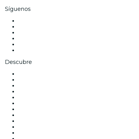
Síguenos
Facebook
X (Twitter)
Instagram
TikTok
LinkedIn
Youtube
Descubre
Locales y espacios de eventos en Barcelona
España
Hoy
Mañana
Esta semana
Este fin de semana
Halloween
San Valentín
Navidad
La La Love You
Viva Suecia
Año Nuevo