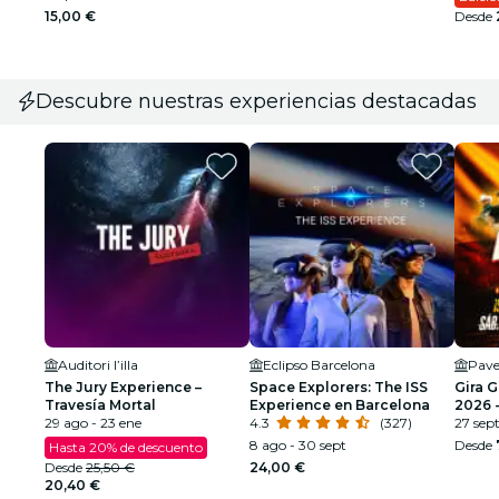
15,00 €
Desde
Descubre nuestras experiencias destacadas
Auditori l’illa
Eclipso Barcelona
Pave
The Jury Experience –
Space Explorers: The ISS
Gira 
Travesía Mortal
Experience en Barcelona
2026 -
29 ago - 23 ene
4.3
(327)
SEGU
27 sep
8 ago - 30 sept
Desde
Hasta 20% de descuento
Desde
25,50 €
24,00 €
20,40 €