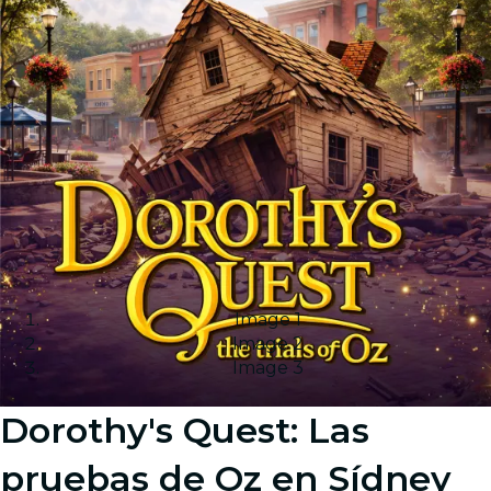
Image 1
Image 2
Image 3
Dorothy's Quest: Las
pruebas de Oz en Sídney