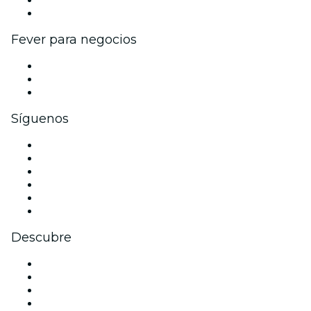
Colaboraciones de marca
Fever para negocios
Eventos privados y entradas de grupo
Beneficios corporativos
Tarjetas y cupones de regalo corporativos
Síguenos
Facebook
X (Twitter)
Instagram
TikTok
LinkedIn
Youtube
Descubre
Locales y espacios de eventos en Sídney
Hoy
Mañana
Esta semana