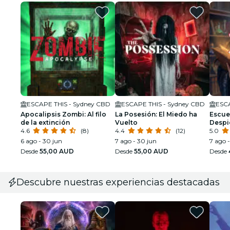
ESCAPE THIS - Sydney CBD
ESCAPE THIS - Sydney CBD
ESCA
Apocalipsis Zombi: Al filo
La Posesión: El Miedo ha
Escue
de la extinción
Vuelto
Despi
4.6
(8)
4.4
(12)
defien
5.0
6 ago - 30 jun
7 ago - 30 jun
7 ago 
Desde
55,00 AUD
Desde
55,00 AUD
Desde
Descubre nuestras experiencias destacadas