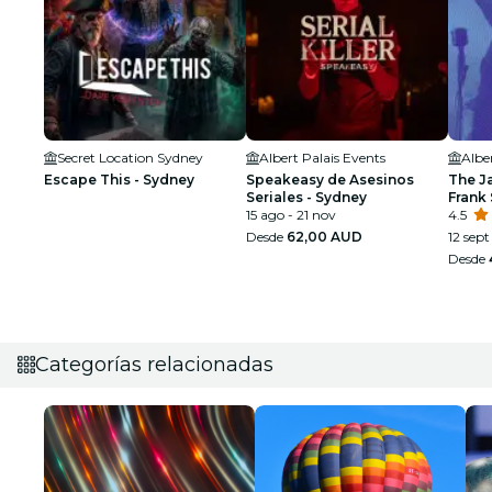
Secret Location Sydney
Albert Palais Events
Albe
Escape This - Sydney
Speakeasy de Asesinos
The J
Seriales - Sydney
Frank 
15 ago - 21 nov
Armst
4.5
Desde
62,00 AUD
12 sept 
Desde
Categorías relacionadas