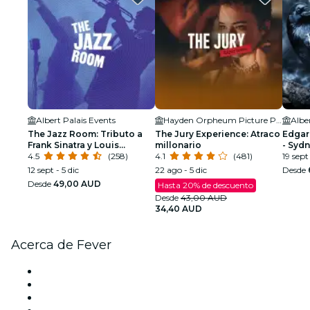
Albert Palais Events
Hayden Orpheum Picture Palace
Albe
The Jazz Room: Tributo a
The Jury Experience: Atraco
Edgar
Frank Sinatra y Louis
millonario
- Syd
Armstrong
4.5
(258)
4.1
(481)
19 sept
12 sept - 5 dic
22 ago - 5 dic
Desde
Desde
49,00 AUD
Hasta 20% de descuento
Desde
43,00 AUD
34,40 AUD
Acerca de Fever
Prensa
Únete al equipo
Tarjetas Regalo