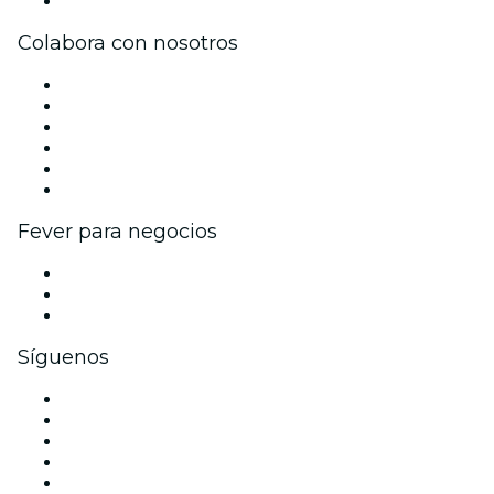
Centro de asistencia
Colabora con nosotros
Gestiona tu evento
Publica tu evento
Eventos y beneficios para empresas
Programa de Afiliados
Programa de embajadores e influencers
Colaboraciones de marca
Fever para negocios
Eventos privados y entradas de grupo
Beneficios corporativos
Tarjetas y cupones de regalo corporativos
Síguenos
Facebook
X (Twitter)
Instagram
TikTok
LinkedIn