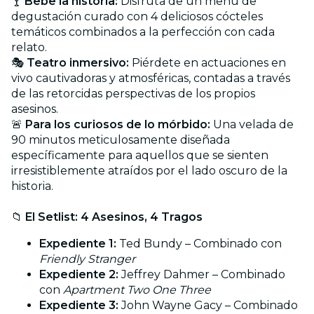
🍸
Bebe la historia:
Disfruta de un menú de
degustación curado con 4 deliciosos cócteles
temáticos combinados a la perfección con cada
relato.
🎭
Teatro inmersivo:
Piérdete en actuaciones en
vivo cautivadoras y atmosféricas, contadas a través
de las retorcidas perspectivas de los propios
asesinos.
🚨
Para los curiosos de lo mórbido:
Una velada de
90 minutos meticulosamente diseñada
específicamente para aquellos que se sienten
irresistiblemente atraídos por el lado oscuro de la
historia.
📁
El Setlist: 4 Asesinos, 4 Tragos
Expediente 1:
Ted Bundy – Combinado con
Friendly Stranger
Expediente 2:
Jeffrey Dahmer – Combinado
con
Apartment Two One Three
Expediente 3:
John Wayne Gacy – Combinado