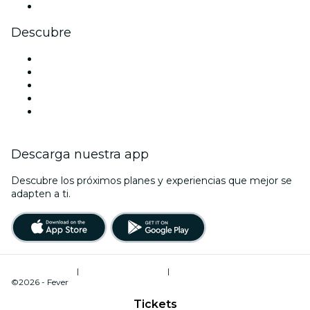
Youtube
Descubre
Locales y espacios de eventos en Sídney
Hoy
Mañana
Esta semana
Este fin de semana
Descarga nuestra app
Descubre los próximos planes y experiencias que mejor se
adapten a ti.
Términos de uso
|
Política de privacidad
|
Administrador de cookies
©2026 - Fever
Tickets