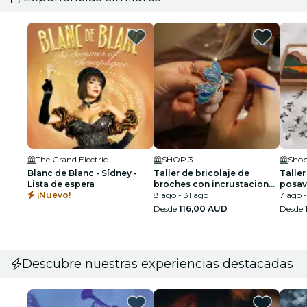
The Grand Electric
SHOP 3
Shop
Blanc de Blanc - Sídney -
Taller de bricolaje de
Taller
Lista de espera
broches con incrustaciones
posav
¡Nuevo!
de nácar
8 ago - 31 ago
chino
7 ago -
Desde
116,00 AUD
Desde
Descubre nuestras experiencias destacadas