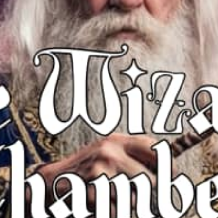
restaurantes
cine