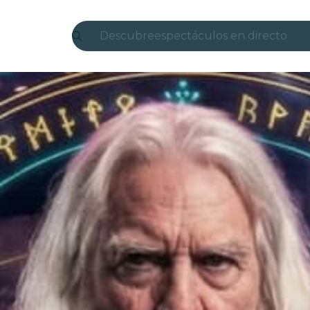
Descubre
espectáculos en directo
Madrid
candlelight
Londres
experiencias y ciudades
São Paulo
exposiciones
Seúl
recorridos por la ciudad
conciertos