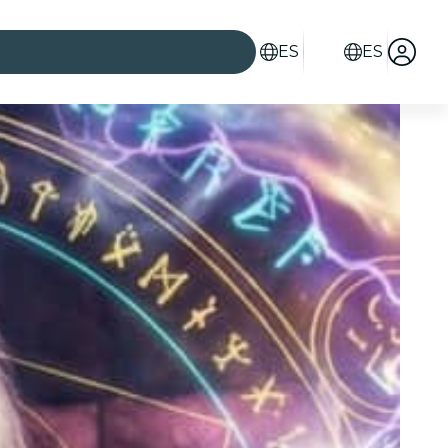
ES
ES