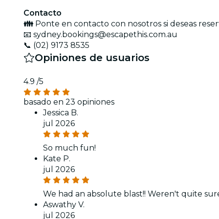
Contacto
👪
Ponte en contacto con nosotros si deseas reserv
📧 sydney.bookings@escapethis.com.au
📞 (02) 9173 8535
Opiniones de usuarios
4.9
/5
basado en 23 opiniones
Jessica B.
jul 2026
So much fun!
Kate P.
jul 2026
We had an absolute blast!! Weren't quite sur
Aswathy V.
jul 2026