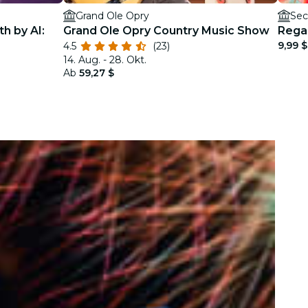
Grand Ole Opry
Sec
h by AI:
Grand Ole Opry Country Music Show
Regal
9,99 $
4.5
(23)
14. Aug. - 28. Okt.
Ab
59,27 $