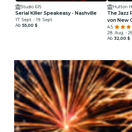
Studio 615
Hutton H
Serial Killer Speakeasy - Nashville
The Jazz 
17. Sept. - 19. Sept.
von New 
Ab
55,00 $
4.5
28. Aug. - 2
Ab
32,00 $