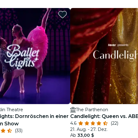
Restaurants
Kino
lin Theatre
The Parthenon
Lights: Dornröschen in einer
Candlelight: Queen vs. AB
4.6
(22)
en Show
21. Aug. - 27. Dez.
(33)
Ab
33,00 $