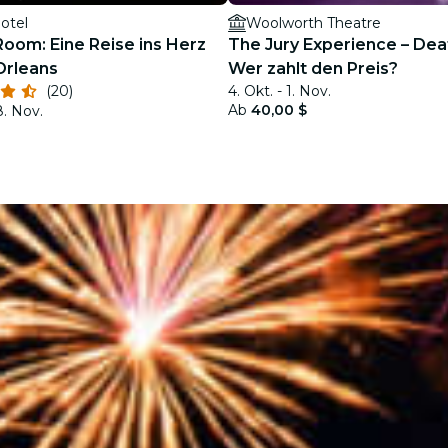
otel
Woolworth Theatre
Room: Eine Reise ins Herz
The Jury Experience – Deat
Orleans
Wer zahlt den Preis?
(20)
4. Okt. - 1. Nov.
Ab
40,00 $
8. Nov.