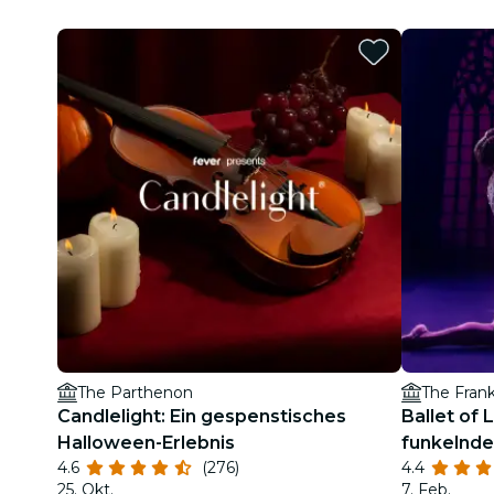
The Parthenon
The Frank
Candlelight: Ein gespenstisches
Ballet of 
Halloween-Erlebnis
funkelnd
4.6
(276)
4.4
25. Okt.
7. Feb.