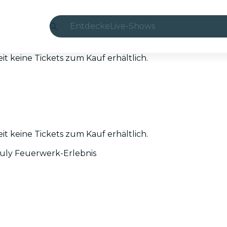
Entdecke
Live-Shows
Madrid
eit keine Tickets zum Kauf erhältlich.
Candlelight
London
Erlebnisse und Städte
eit keine Tickets zum Kauf erhältlich.
São Paulo
July Feuerwerk-Erlebnis
Seoul
Stadttouren
Konzerte