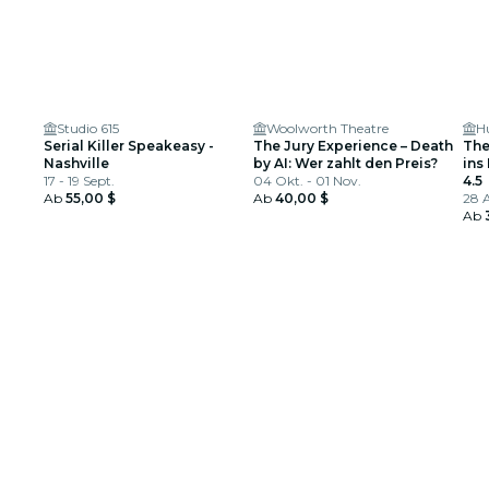
Studio 615
Woolworth Theatre
H
Serial Killer Speakeasy -
The Jury Experience – Death
The
Nashville
by AI: Wer zahlt den Preis?
ins
17 - 19 Sept.
04 Okt. - 01 Nov.
4.5
Ab
55,00 $
Ab
40,00 $
28 A
Ab