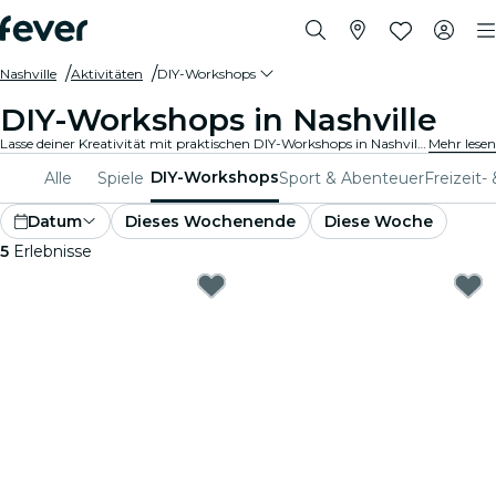
Nashville
Aktivitäten
DIY-Workshops
DIY-Workshops in Nashville
Lasse deiner Kreativität mit praktischen DIY-Workshops in Nashville freien Lauf. Lerne neue Fertigkeiten, gestalte einzigartige Kunstwerke und triff auf Gleichgesinnte in einer einladenden Umgebung.
Mehr lesen
DIY-Workshops
Alle
Spiele
Sport & Abenteuer
Freizeit-
Datum
Dieses Wochenende
Diese Woche
5
Erlebnisse