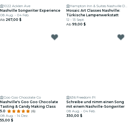
1022 Acklen Ave
Hampton Inn & Suites Nashville Downtown Capitol View
Nashville Songwriter Experience
Mosaic Art Classes Nashville:
08 Aug. - 04 Feb.
Türkische Lampenwerkstatt
Ab
267,00 $
12 - 13 Sept.
Ab
99,00 $
Goo Goo Chocolate Co
636 Freedom Pl
Nashville's Goo Goo Chocolate
Schreibe und nimm einen Song
Tasting & Candy Making Class
mit einem Nashville-Songwriter
5.0
(6)
08 Aug. - 04 Feb.
08 Aug. - 14 Dez.
350,00 $
55,00 $