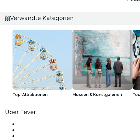
Verwandte Kategorien
Top-Attraktionen
Museen & Kunstgalerien
Tou
Über Fever
Presse
Wir stellen ein!
Geschenkgutscheine