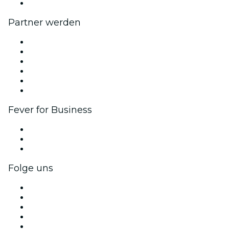
Hilfe-Center
Partner werden
Fever Zone
Veröffentliche dein Event
Firmenevents & -vorteile
Affiliate-Programm
Botschafter & Influencer-Programm
Markenpartnerschaften
Fever for Business
Privatveranstaltungen & Gruppentickets
Firmenvorteile
Firmengeschenkkarten und -gutscheine
Folge uns
Facebook
X (Twitter)
Instagram
TikTok
LinkedIn