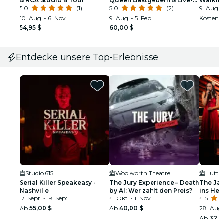
& RCA Studio B Tour
Queen Gastgebern & Live-
Walki
5.0
(1)
Auftritten
5.0
(2)
Puppe
9. Aug.
10. Aug. - 6. Nov.
9. Aug. - 5. Feb.
Kosten
54,95 $
60,00 $
Entdecke unsere Top-Erlebnisse
Studio 615
Woolworth Theatre
Hutt
Serial Killer Speakeasy -
The Jury Experience – Death
The J
Nashville
by AI: Wer zahlt den Preis?
ins H
17. Sept. - 19. Sept.
4. Okt. - 1. Nov.
4.5
Ab
55,00 $
Ab
40,00 $
28. Aug
Ab
32