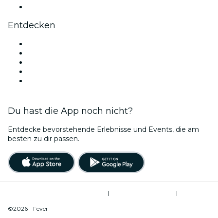
YouTube
Entdecken
Veranstaltungsorte in Nashville
Heute
Morgen
Diese Woche
Dieses Wochenende
Du hast die App noch nicht?
Entdecke bevorstehende Erlebnisse und Events, die am
besten zu dir passen.
Allgemeine Geschäftsbedingungen
|
Datenschutzerklärung
|
Do Not Sell My Personal Information / Cookies Management
©2026 - Fever