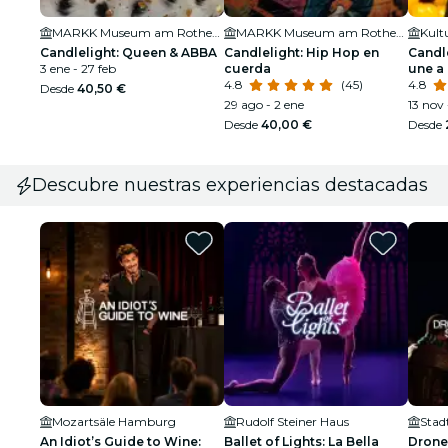
MARKK Museum am Rothenbaum
MARKK Museum am Rothenbaum
Kult
Candlelight: Queen & ABBA
Candlelight: Hip Hop en
Candle
3 ene - 27 feb
cuerda
une a
4.8
(45)
4.8
Desde
40,50 €
29 ago - 2 ene
13 nov 
Desde
40,00 €
Desde
Descubre nuestras experiencias destacadas
Mozartsäle Hamburg
Rudolf Steiner Haus
Stad
An Idiot’s Guide to Wine:
Ballet of Lights: La Bella
Drone