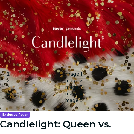
Image 1
Image 2
Image 3
Image 4
Image 5
Exclusivo Fever
Candlelight: Queen vs.