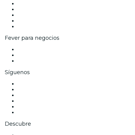
Publica tu evento
Eventos y beneficios para empresas
Programa de Afiliados
Programa de embajadores e influencers
Colaboraciones de marca
Fever para negocios
Eventos privados y entradas de grupo
Beneficios corporativos
Tarjetas y cupones de regalo corporativos
Síguenos
Facebook
X (Twitter)
Instagram
TikTok
LinkedIn
Youtube
Descubre