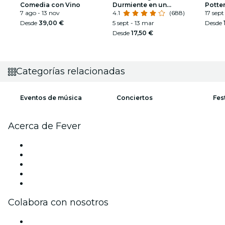
Comedia con Vino
Durmiente en un
Potte
7 ago - 13 nov
espectáculo deslumbrante
4.1
(688)
17 sept
Desde
39,00 €
5 sept - 13 mar
Desde
Desde
17,50 €
Categorías relacionadas
Eventos de música
Conciertos
Fes
Acerca de Fever
Prensa
Únete al equipo
Impressum
Tarjetas Regalo
Centro de asistencia
Colabora con nosotros
Gestiona tu evento