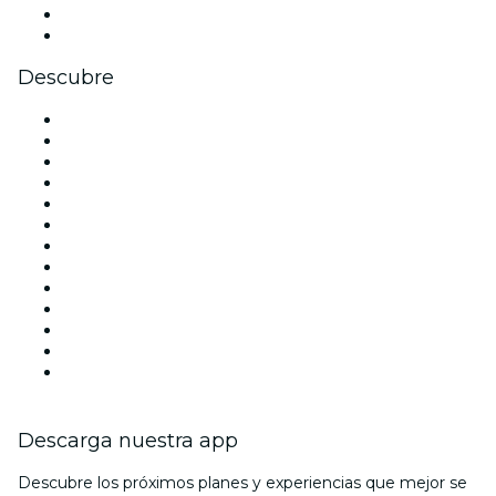
LinkedIn
Youtube
Descubre
Locales y espacios de eventos en Madrid
España
Hoy
Mañana
Esta semana
Este fin de semana
Halloween
San Valentín
Team Building Madrid
La La Love You
Viva Suecia
Navidad
Año Nuevo
Descarga nuestra app
Descubre los próximos planes y experiencias que mejor se