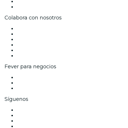
Tarjetas Regalo
Centro de asistencia
Colabora con nosotros
Gestiona tu evento
Publica tu evento
Eventos y beneficios para empresas
Programa de Afiliados
Programa de embajadores e influencers
Colaboraciones de marca
Fever para negocios
Eventos privados y entradas de grupo
Beneficios corporativos
Tarjetas y cupones de regalo corporativos
Síguenos
Facebook
X (Twitter)
Instagram
TikTok