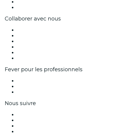
Cartes-cadeaux
Centre d'aide
Collaborer avec nous
Fever Zone
Publiez votre événement
Événements d'entreprise et avantages
Programme d'affiliation
Programme d'ambassadeurs et d'influenceurs
Partenariats avec des marques
Fever pour les professionnels
Événements privés et billets de groupe
Avantages pour les entreprises
Coupons et cartes cadeaux pour les entreprises
Nous suivre
Facebook
X (Twitter)
Instagram
TikTok