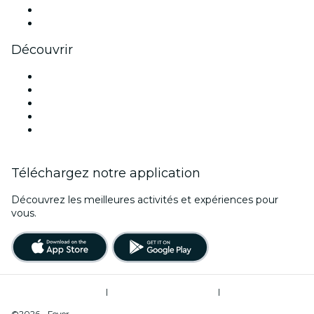
LinkedIn
Youtube
Découvrir
Lieux d'événements à Atlanta
Aujourd'hui
Demain
Cette semaine
Ce week-end
Téléchargez notre application
Découvrez les meilleures activités et expériences pour
vous.
Conditions d’utilisation
|
Politique de confidentialité
|
Ne pas vendre mes informations personnelles / Gestion des cookies
©2026 - Fever