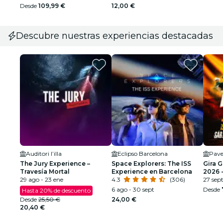
Volcá
Desde
109,99 €
12,00 €
Descubre nuestras experiencias destacadas
Auditori l’illa
Eclipso Barcelona
Pave
The Jury Experience –
Space Explorers: The ISS
Gira 
Travesía Mortal
Experience en Barcelona
2026 -
29 ago - 23 ene
4.3
(306)
SEGU
27 sep
6 ago - 30 sept
Desde
Hasta 20% de descuento
Desde
25,50 €
24,00 €
20,40 €