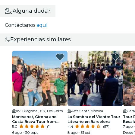
¿Alguna duda?
Contáctanos
aquí
Experiencias similares
Av. Diagonal, 617, Les Corts
Arts Santa Mònica
Montserrat, Girona and
La Sombra del Viento: Tour
Tour 
Costa Brava Tour from
Literario en Barcelona
Besalú
Barcelona
5.0
(1)
4.4
(57)
Roca,
7 ago -
Natura
6 ago - 30 sept
8 ago - 31 oct
Desde