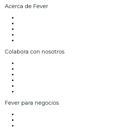
Acerca de Fever
Prensa
Únete al equipo
Becas de Excelencia
Tarjetas Regalo
Centro de asistencia
Colabora con nosotros
Gestiona tu evento
Publica tu evento
Eventos y beneficios para empresas
Programa de Afiliados
Programa de embajadores e influencers
Colaboraciones de marca
Fever para negocios
Eventos privados y entradas de grupo
Beneficios corporativos
Tarjetas y cupones de regalo corporativos