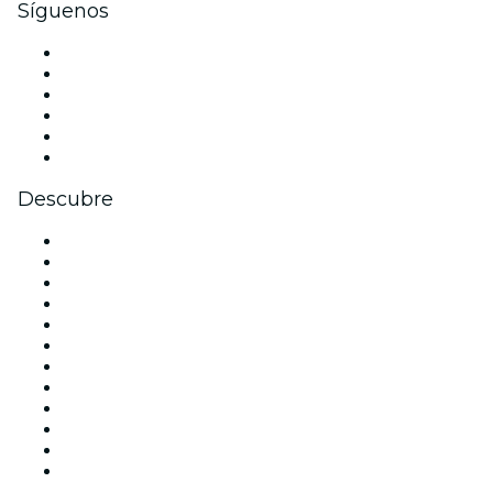
Síguenos
Facebook
X (Twitter)
Instagram
TikTok
LinkedIn
Youtube
Descubre
Locales y espacios de eventos en Barcelona
España
Hoy
Mañana
Esta semana
Este fin de semana
Halloween
San Valentín
Navidad
La La Love You
Viva Suecia
Año Nuevo