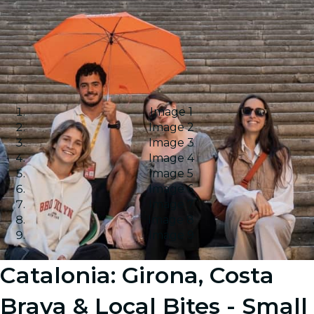
Image 1
Image 2
Image 3
Image 4
Image 5
Image 6
Image 7
Image 8
Image 9
Catalonia: Girona, Costa
Brava & Local Bites - Small