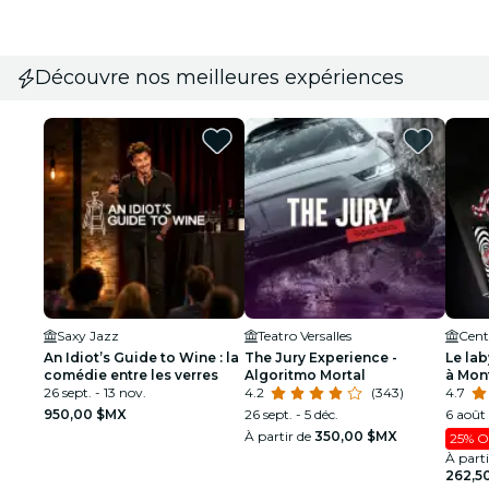
Découvre nos meilleures expériences
Saxy Jazz
Teatro Versalles
Cent
An Idiot’s Guide to Wine : la
The Jury Experience -
Le lab
comédie entre les verres
Algoritmo Mortal
à Mon
26 sept. - 13 nov.
4.2
(343)
4.7
950,00 $MX
26 sept. - 5 déc.
6 août 
À partir de
350,00 $MX
25% O
À part
262,5