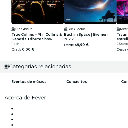
Die Glocke
Die Glocke
Metr
True Collins – Phil Collins &
Bach in Space | Bremen
Traumk
Genesis Tribute Show
20 dic
estrel
1 abr
26 sep
Desde
49,90 €
Gratis
0,00 €
Desde
Categorías relacionadas
Eventos de música
Conciertos
Con
Acerca de Fever
Prensa
Únete al equipo
Impressum
Tarjetas Regalo