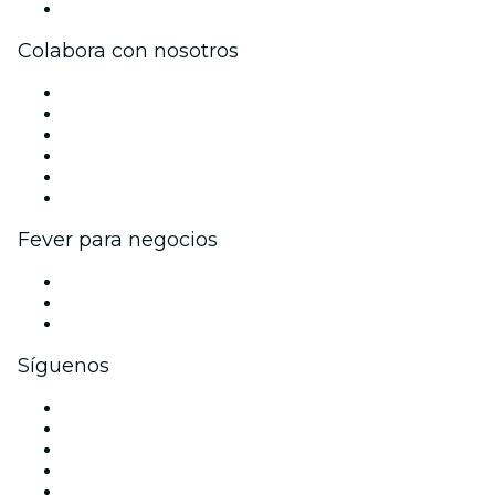
Centro de asistencia
Colabora con nosotros
Gestiona tu evento
Publica tu evento
Eventos y beneficios para empresas
Programa de Afiliados
Programa de embajadores e influencers
Colaboraciones de marca
Fever para negocios
Eventos privados y entradas de grupo
Beneficios corporativos
Tarjetas y cupones de regalo corporativos
Síguenos
Facebook
X (Twitter)
Instagram
TikTok
LinkedIn