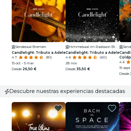
Sendesaal Bremen
Himmelsaal im Radisson Blu Hotel
Send
Candlelight: Tributo a Adele
Candlelight: Tributo a Adele
Candle
4.7
(81)
4.6
(60)
Coldp
4.6
15 oct - 5 mar
28 nov
19 sept
Desde
26,50 €
Desde
35,50 €
Desde
Descubre nuestras experiencias destacadas