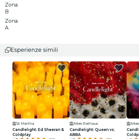
Zona
B
Zona
A
Esperienze simili
St Martha
Altes Rathaus
Alte
Candlelight: Ed Sheeran &
Candlelight: Queen vs.
Candle
Coldplay
ABBA
Coldp