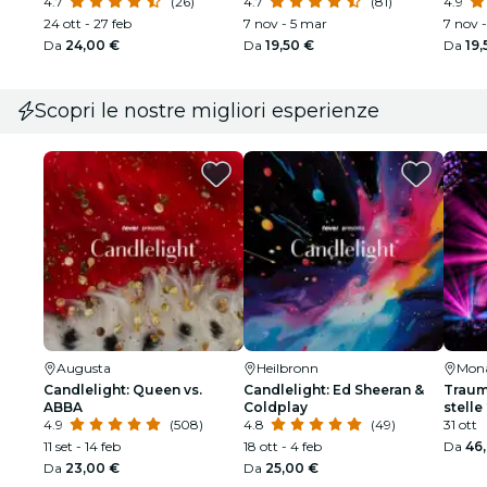
4.7
(26)
4.7
(81)
4.9
24 ott - 27 feb
7 nov - 5 mar
7 nov 
Da
24,00 €
Da
19,50 €
Da
19,
Scopri le nostre migliori esperienze
Augusta
Heilbronn
Mona
Candlelight: Queen vs.
Candlelight: Ed Sheeran &
Traum
ABBA
Coldplay
stelle
4.9
(508)
4.8
(49)
31 ott
11 set - 14 feb
18 ott - 4 feb
Da
46
Da
23,00 €
Da
25,00 €