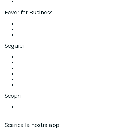
Brand partnership
Fever for Business
Eventi privati e biglietti di gruppo
Benefit aziendali
Gift card e voucher aziendali
Seguici
Facebook
X (Twitter)
Instagram
TikTok
LinkedIn
Youtube
Scopri
Luoghi a Norimberga
Scarica la nostra app