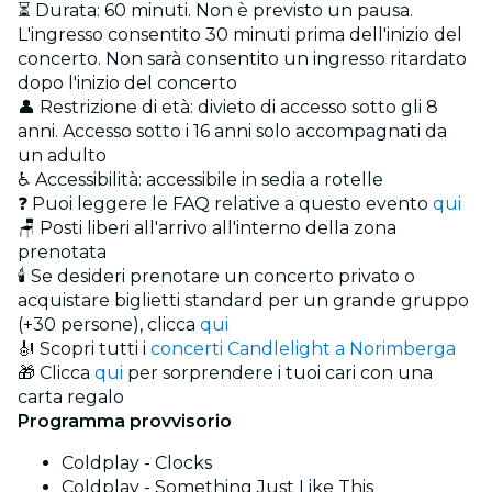
⏳ Durata: 60 minuti. Non è previsto un pausa.
L'ingresso consentito 30 minuti prima dell'inizio del
concerto. Non sarà consentito un ingresso ritardato
dopo l'inizio del concerto
👤 Restrizione di età: divieto di accesso sotto gli 8
anni. Accesso sotto i 16 anni solo accompagnati da
un adulto
♿ Accessibilità: accessibile in sedia a rotelle
❓ Puoi leggere le FAQ relative a questo evento
qui
🪑 Posti liberi all'arrivo all'interno della zona
prenotata
🕯️ Se desideri prenotare un concerto privato o
acquistare biglietti standard per un grande gruppo
(+30 persone), clicca
qui
🎻 Scopri tutti i
concerti Candlelight a Norimberga
🎁 Clicca
qui
per sorprendere i tuoi cari con una
carta regalo
Programma provvisorio
Coldplay - Clocks
Coldplay - Something Just Like This