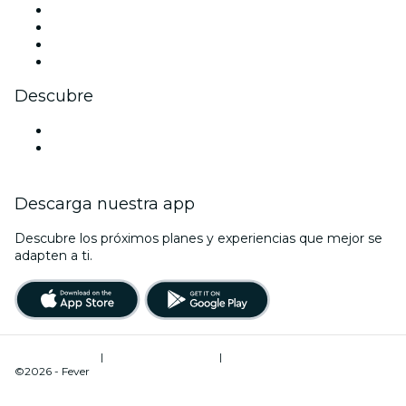
Instagram
TikTok
LinkedIn
Youtube
Descubre
Locales y espacios de eventos en Talca
Chile
Descarga nuestra app
Descubre los próximos planes y experiencias que mejor se
adapten a ti.
Términos de uso
|
Política de privacidad
|
Gestión de cookies
©2026 - Fever