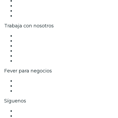
Prensa
Únete al equipo
Tarjetas Regalo
Centro de asistencia
Trabaja con nosotros
Gestiona tu evento
Publica tu evento
Eventos y beneficios para empresas
Programa de Afiliados
Programa de embajadores e influencers
Colaboraciones de marca
Fever para negocios
Eventos privados y boletos de grupo
Beneficios corporativos
Tarjetas y cupones de regalo corporativos
Síguenos
Facebook
X (Twitter)