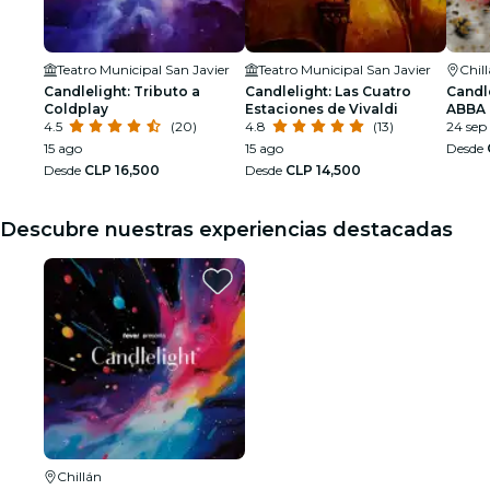
Teatro Municipal San Javier
Teatro Municipal San Javier
Chil
Candlelight: Tributo a
Candlelight: Las Cuatro
Candle
Coldplay
Estaciones de Vivaldi
ABBA
4.5
(20)
4.8
(13)
24 sep
15 ago
15 ago
Desde
Desde
CLP 16,500
Desde
CLP 14,500
Descubre nuestras experiencias destacadas
Chillán