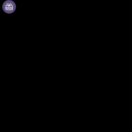
Acerca de Fever
Trabaja con nosotros
Prensa
Gestiona tu evento
Únete al equipo
Publica tu evento
Tarjetas Regalo
Eventos y beneficios para
empresas
Centro de asistencia
Programa de Afiliados
Programa de embajadores e
influencers
Colaboraciones de marca
Fever para negocios
Síguenos
Eventos privados y boletos
Facebook
de grupo
X (Twitter)