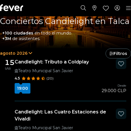
Conciertos Candlelight en Talca
+100 ciudades
en todo el mundo.
+3M
de asistentes.
agosto 2026
Filtros
15
Candlelight: Tributo a Coldplay
SÁB
Teatro Municipal San Javier
4.5
(20)
Desde
19:00
29.000 CLP
Candlelight: Las Cuatro Estaciones de
Vivaldi
Teatro Municipal San Javier