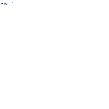
lic
aquí