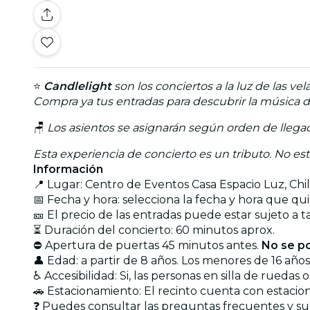
⭐
Candlelight
son los conciertos a la luz de las ve
Compra ya tus entradas para descubrir la música d
🪑
Los asientos se asignarán según orden de llega
Esta experiencia de concierto es un tributo. No est
Información
📍 Lugar: Centro de Eventos Casa Espacio Luz, Chi
📅 Fecha y hora: selecciona la fecha y hora que qu
🎫 El precio de las entradas puede estar sujeto a t
⏳ Duración del concierto: 60 minutos aprox.
⛔ Apertura de puertas 45 minutos antes.
No se po
👤 Edad: a partir de 8 años. Los menores de 16 a
♿ Accesibilidad: Si, las personas en silla de rued
🚗 Estacionamiento: El recinto cuenta con estacio
❓ Puedes consultar las preguntas frecuentes y s