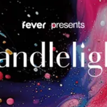
restaurantes
cine