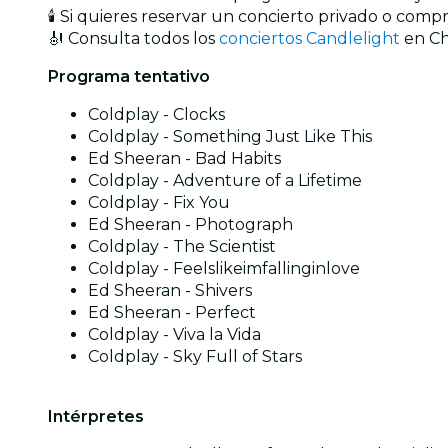
🕯️ Si quieres reservar un concierto privado o com
🎻 Consulta todos los
conciertos Candlelight
en Ch
Programa tentativo
Coldplay - Clocks
Coldplay - Something Just Like This
Ed Sheeran - Bad Habits
Coldplay - Adventure of a Lifetime
Coldplay - Fix You
Ed Sheeran - Photograph
Coldplay - The Scientist
Coldplay - Feelslikeimfallinginlove
Ed Sheeran - Shivers
Ed Sheeran - Perfect
Coldplay - Viva la Vida
Coldplay - Sky Full of Stars
Intérpretes