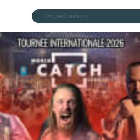
Ontdek
liveshows
Madrid
Candlelight
Londen
experiences en steden
São Paulo
tentoonstellingen
Seoul
stedentours
concerten