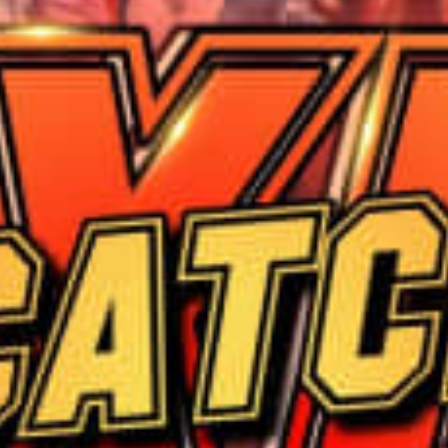
restaurants
film