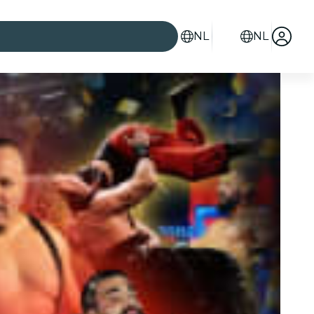
NL
NL