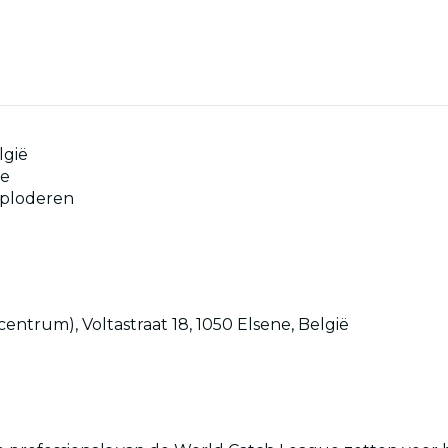
lgië
se
exploderen
centrum), Voltastraat 18, 1050 Elsene, België