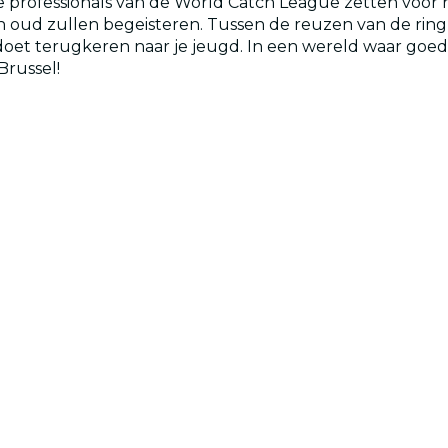
professionals van de World Catch League zetten voor het
en oud zullen begeisteren. Tussen de reuzen van de ring
 doet terugkeren naar je jeugd. In een wereld waar goe
Brussel!