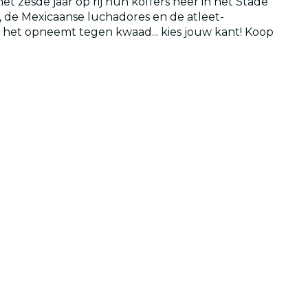
 zesde jaar op rij hun koffers neer in het Stade
, de Mexicaanse luchadores en de atleet-
d het opneemt tegen kwaad... kies jouw kant! Koop