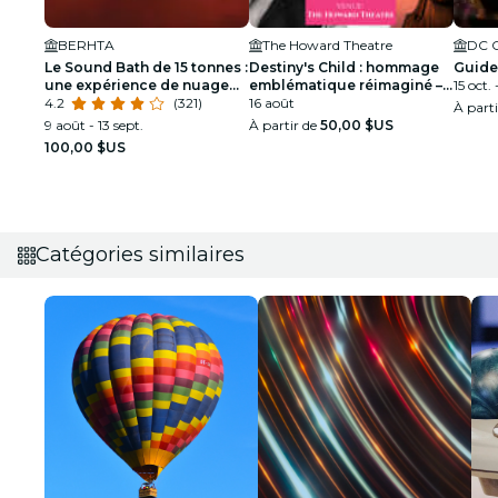
BERHTA
The Howard Theatre
Le Sound Bath de 15 tonnes :
Destiny's Child : hommage
Guidе
une expérience de nuage
emblématique réimaginé –
15 oct.
duveteux
4.2
(321)
Washington DC
16 août
À part
9 août - 13 sept.
À partir de
50,00 $US
100,00 $US
Catégories similaires