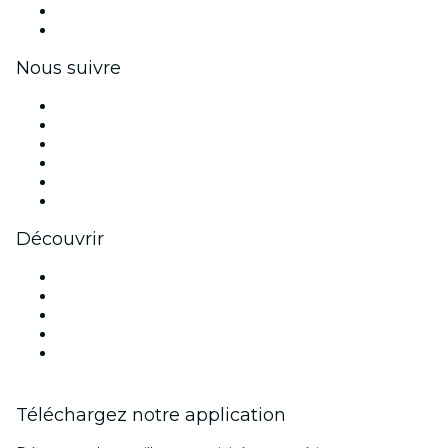
Avantages pour les entreprises
Coupons et cartes cadeaux pour les entreprises
Nous suivre
Facebook
X (Twitter)
Instagram
TikTok
LinkedIn
Youtube
Découvrir
Lieux d'événements à Washington DC
Aujourd'hui
Demain
Cette semaine
Ce week-end
Téléchargez notre application