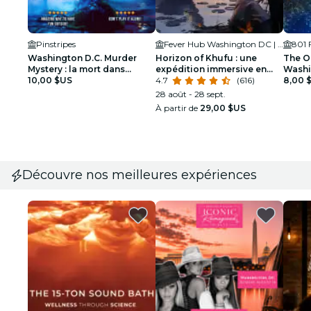
Pinstripes
Fever Hub Washington DC | Immersive Experiences
801 
Washington D.C. Murder
Horizon of Khufu : une
The O
Mystery : la mort dans
expédition immersive en
Washi
l’ombre
10,00 $US
réalité virtuelle dans
4.7
(616)
au mal
8,00 
l'Égypte antique
28 août - 28 sept.
À partir de
29,00 $US
Découvre nos meilleures expériences