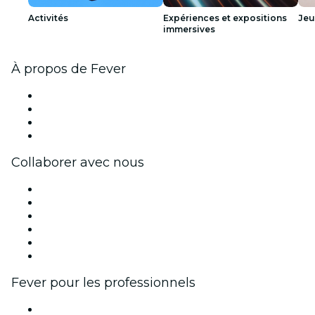
Activités
Expériences et expositions
Jeu
immersives
À propos de Fever
Presse
Travailler chez Fever
Cartes-cadeaux
Centre d'aide
Collaborer avec nous
Fever Zone
Publiez votre événement
Événements d'entreprise et avantages
Programme d'affiliation
Programme d'ambassadeurs et d'influenceurs
Partenariats avec des marques
Fever pour les professionnels
Événements privés et billets de groupe