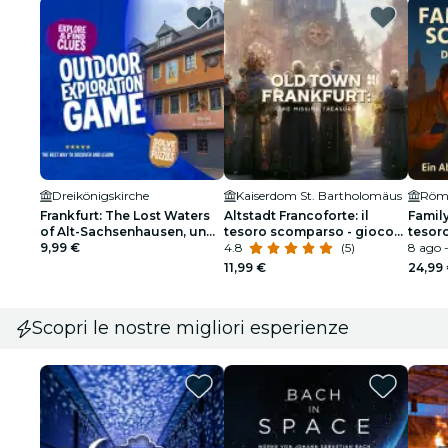
Dreikönigskirche
Kaiserdom St. Bartholomäus
Frankfurt: The Lost Waters
Altstadt Francoforte: il
Family
of Alt-Sachsenhausen, un
tesoro scomparso - gioco
tesoro
gioco di esplorazione
9,99 €
di esplorazione
4.8
(5)
Altsta
8 ago -
all'aperto
11,99 €
24,99
Scopri le nostre migliori esperienze