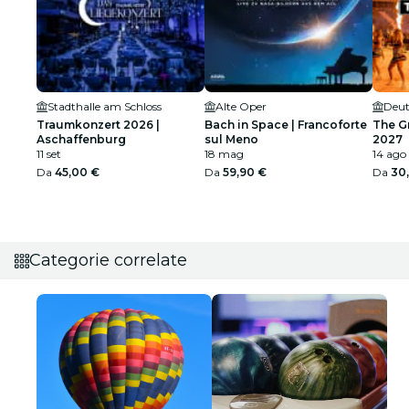
Stadthalle am Schloss
Alte Oper
Deut
Traumkonzert 2026 |
Bach in Space | Francoforte
The G
Aschaffenburg
sul Meno
2027
11 set
18 mag
14 ago
Da
45,00 €
Da
59,90 €
Da
30
Categorie correlate