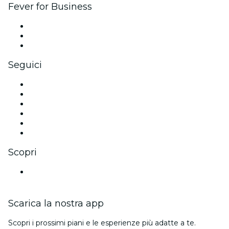
Fever for Business
Eventi privati e biglietti di gruppo
Benefit aziendali
Gift card e voucher aziendali
Seguici
Facebook
X (Twitter)
Instagram
TikTok
LinkedIn
Youtube
Scopri
Luoghi a Francoforte
Scarica la nostra app
Scopri i prossimi piani e le esperienze più adatte a te.