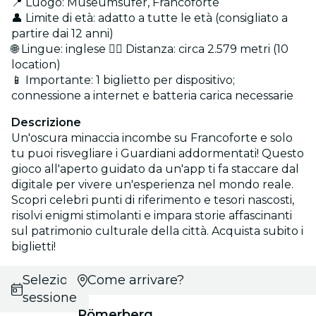
📍 Luogo: Museumsufer, Francoforte
👤 Limite di età: adatto a tutte le età (consigliato a
partire dai 12 anni)
🌐 Lingue: inglese 🚶‍♂️ Distanza: circa 2.579 metri (10
location)
📱 Importante: 1 biglietto per dispositivo;
connessione a internet e batteria carica necessarie
Descrizione
Un'oscura minaccia incombe su Francoforte e solo
tu puoi risvegliare i Guardiani addormentati! Questo
gioco all'aperto guidato da un'app ti fa staccare dal
digitale per vivere un'esperienza nel mondo reale.
Scopri celebri punti di riferimento e tesori nascosti,
risolvi enigmi stimolanti e impara storie affascinanti
sul patrimonio culturale della città. Acquista subito i
biglietti!
Seleziona
Come arrivare?
sessione
Römerberg