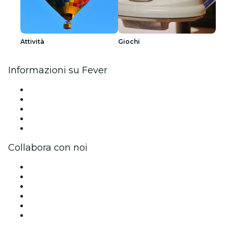
Attività
Giochi
Informazioni su Fever
Stampa
Unisciti al team
Impressum
Carte regalo
Centro assistenza
Collabora con noi
Gestisci il tuo evento
Pubblica il tuo evento
Eventi aziendali & benefit
Programma di affiliazione
Programma Ambassador e Influencer
Brand partnership