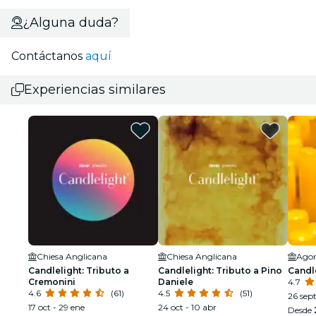
¿Alguna duda?
Contáctanos
aquí
Experiencias similares
Chiesa Anglicana
Chiesa Anglicana
Agor
Candlelight: Tributo a
Candlelight: Tributo a Pino
Candl
Cremonini
Daniele
4.7
4.6
(61)
4.5
(51)
26 sep
17 oct - 29 ene
24 oct - 10 abr
Desde