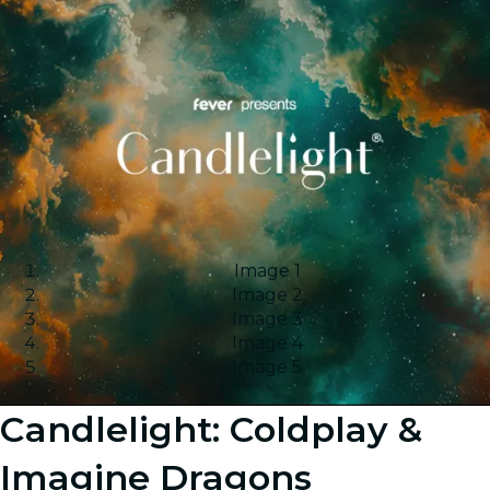
Image 1
Image 2
Image 3
Image 4
Image 5
Candlelight: Coldplay &
Imagine Dragons