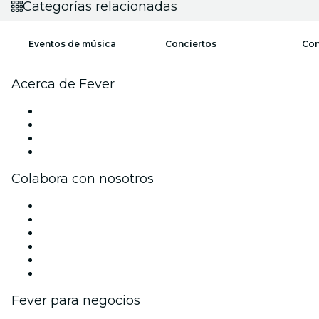
Categorías relacionadas
Eventos de música
Conciertos
Con
Acerca de Fever
Prensa
Únete al equipo
Tarjetas Regalo
Centro de asistencia
Colabora con nosotros
Gestiona tu evento
Publica tu evento
Eventos y beneficios para empresas
Programa de Afiliados
Programa de embajadores e influencers
Colaboraciones de marca
Fever para negocios