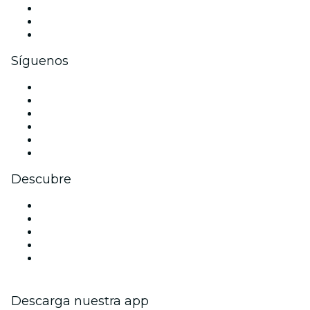
Eventos privados y entradas de grupo
Beneficios corporativos
Tarjetas y cupones de regalo corporativos
Síguenos
Facebook
X (Twitter)
Instagram
TikTok
LinkedIn
Youtube
Descubre
Locales y espacios de eventos en Nápoles
Hoy
Mañana
Esta semana
Este fin de semana
Descarga nuestra app