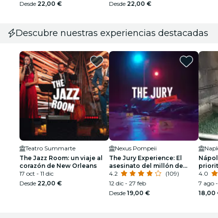
Desde
22,00 €
Desde
22,00 €
Descubre nuestras experiencias destacadas
Teatro Summarte
Nexus Pompeii
Napl
The Jazz Room: un viaje al
The Jury Experience: El
Nápol
corazón de New Orleans
asesinato del millón de
priori
17 oct - 11 dic
dólares
4.2
(109)
4.0
Desde
22,00 €
12 dic - 27 feb
7 ago -
Desde
19,00 €
18,00