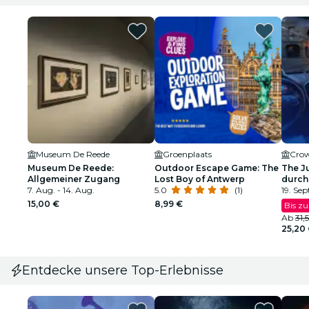
Museum De Reede
Groenplaats
Museum De Reede:
Outdoor Escape Game: The
The J
Allgemeiner Zugang
Lost Boy of Antwerp
durch
7. Aug. - 14. Aug.
5.0
(1)
19. Sept
15,00 €
8,99 €
Bis z
Ab
31,
25,20
Entdecke unsere Top-Erlebnisse