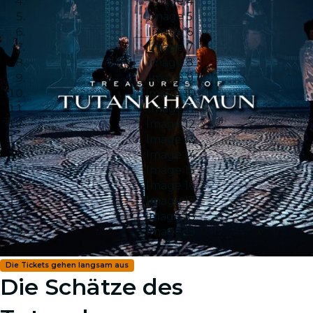
Image 4
Image 5
Image 6
Image 7
Image 8
Image 9
Image 10
Image 11
Image 12
Image 13
Image 14
Image 15
Image 16
Image 17
Image 18
Image 19
Die Tickets gehen langsam aus
Die Schätze des