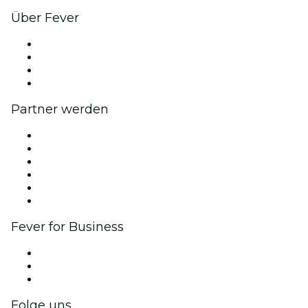
Über Fever
Presse
Wir stellen ein!
Geschenkgutscheine
Hilfe-Center
Partner werden
Fever Zone
Veröffentliche dein Event
Firmenevents & -vorteile
Affiliate-Programm
Botschafter & Influencer-Programm
Markenpartnerschaften
Fever for Business
Privatveranstaltungen & Gruppentickets
Firmenvorteile
Firmengeschenkkarten und -gutscheine
Folge uns