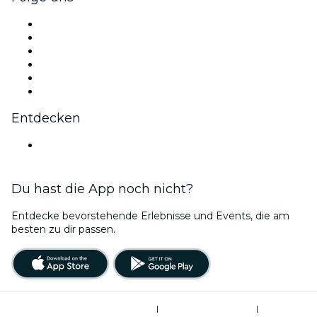
Facebook
X (Twitter)
Instagram
TikTok
LinkedIn
YouTube
Entdecken
Veranstaltungsorte in Antwerpen
Du hast die App noch nicht?
Entdecke bevorstehende Erlebnisse und Events, die am
besten zu dir passen.
Allgemeine Geschäftsbedingungen
|
Datenschutzerklärung
|