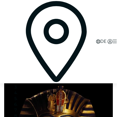
0
d
00
h
01
m
38
s
DE