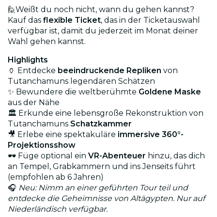
🙋Weißt du noch nicht, wann du gehen kannst?
Kauf das
flexible Ticket
, das in der Ticketauswahl
verfügbar ist, damit du jederzeit im Monat deiner
Wahl gehen kannst.
Highlights
🏺 Entdecke
beeindruckende Repliken
von
Tutanchamuns legendären Schätzen
✨ Bewundere die weltberühmte
Goldene Maske
aus der Nähe
🏛 Erkunde eine lebensgroße Rekonstruktion von
Tutanchamuns
Schatzkammer
🎥 Erlebe eine spektakuläre
immersive 360°-
Projektionsshow
🕶 Füge optional ein
VR-Abenteuer
hinzu, das dich
an Tempel, Grabkammern und ins Jenseits führt
(empfohlen ab 6 Jahren)
🎧
Neu: Nimm an einer geführten Tour teil und
entdecke die Geheimnisse von Altägypten. Nur auf
Niederländisch verfügbar.