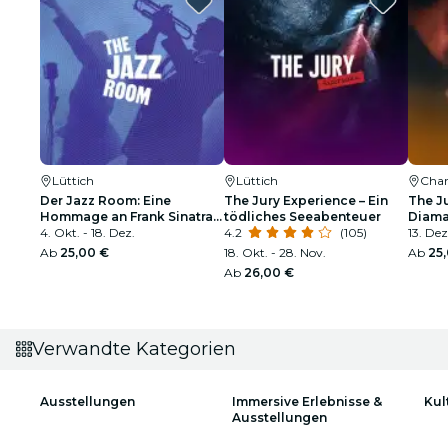
Lüttich
Lüttich
Char
Der Jazz Room: Eine
The Jury Experience – Ein
The J
Hommage an Frank Sinatra
tödliches Seeabenteuer
Diama
und Louis Armstrong
4. Okt. - 18. Dez.
4.2
(105)
Toter
13. Dez.
Ab
25,00 €
18. Okt. - 28. Nov.
Ab
25
Ab
26,00 €
Verwandte Kategorien
Ausstellungen
Immersive Erlebnisse &
Kul
Ausstellungen