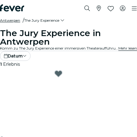
Antwerpen
The Jury Experience
The Jury Experience in
Antwerpen
Komm zu The Jury Experience einer immersiven Theateraufführung, bei der du Teil der Geschworenen bist. Von tödlichen Liebesdreiecken bis hin zu medizinischen Katastrophen – jeder Fall steckt voller Skandale, Drama und schockierender Wendungen. Diskutiere die Beweise, hinterfrage die Motive und entscheide: schuldig oder nicht schuldig?
Mehr lesen
Datum
1
Erlebnis