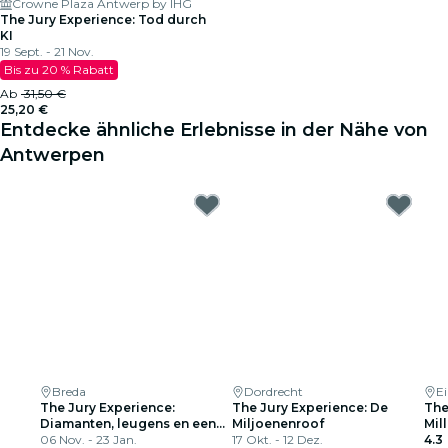
Crowne Plaza Antwerp by IHG
The Jury Experience: Tod durch
KI
19 Sept. - 21 Nov.
Bis zu 20 % Rabatt
Ab
31,50 €
25,20 €
Entdecke ähnliche Erlebnisse in der Nähe von
Antwerpen
Breda
Dordrecht
E
The Jury Experience:
The Jury Experience: De
The
Diamanten, leugens en een
Miljoenenroof
Mil
lijk
06 Nov. - 23 Jan.
17 Okt. - 12 Dez.
4.3