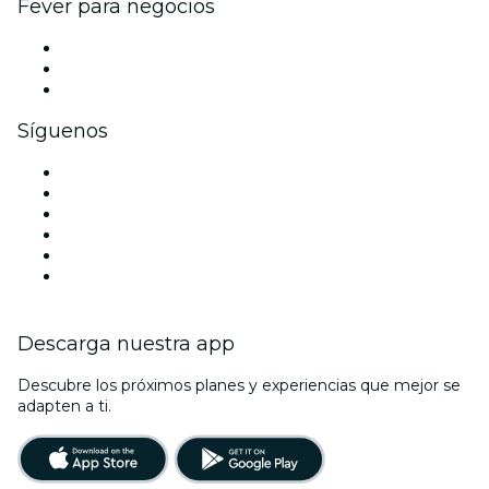
Fever para negocios
Eventos privados y entradas de grupo
Beneficios corporativos
Tarjetas y cupones de regalo corporativos
Síguenos
Facebook
X (Twitter)
Instagram
TikTok
LinkedIn
Youtube
Descarga nuestra app
Descubre los próximos planes y experiencias que mejor se
adapten a ti.