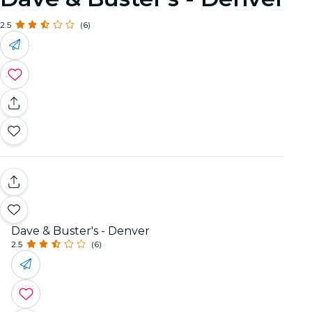
2.5
(6)
Dave & Buster's - Denver
2.5
(6)