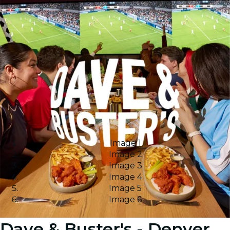
Image 1
Image 2
Image 3
Image 4
Image 5
Image 6
Dave & Buster's - Denver