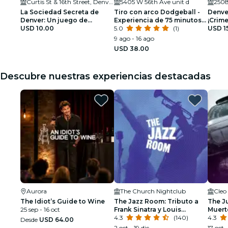
Curtis St & 16th Street, Denver, CO 80202
5405 W 56th Ave unit d
2508
La Sociedad Secreta de
Tiro con arco Dodgeball -
Denve
Denver: Un juego de
Experiencia de 75 minutos
¡Crime
detectives al aire libre
USD 10.00
en interior
5.0
(1)
noctu
USD 1
9 ago - 16 ago
USD 38.00
Descubre nuestras experiencias destacadas
Aurora
The Church Nightclub
Cleo
The Idiot’s Guide to Wine
The Jazz Room: Tributo a
The Ju
25 sep - 16 oct
Frank Sinatra y Louis
Muert
Armstrong
4.3
(140)
4.3
Desde
USD 64.00
2 oct - 19 dic
17 oct 