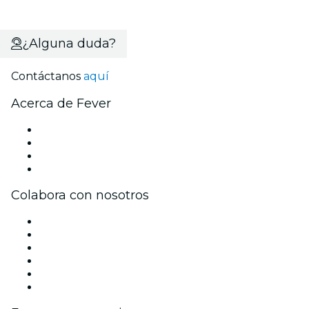
¿Alguna duda?
Contáctanos
aquí
Acerca de Fever
Prensa
Únete al equipo
Tarjetas Regalo
Centro de asistencia
Colabora con nosotros
Gestiona tu evento
Publica tu evento
Eventos y beneficios para empresas
Programa de Afiliados
Programa de embajadores e influencers
Colaboraciones de marca