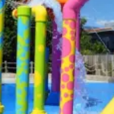
restaurantes
cine