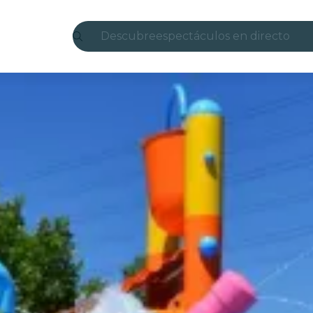
Descubre
espectáculos en directo
Madrid
candlelight
Londres
experiencias y ciudades
São Paulo
exposiciones
Seúl
recorridos por la ciudad
conciertos