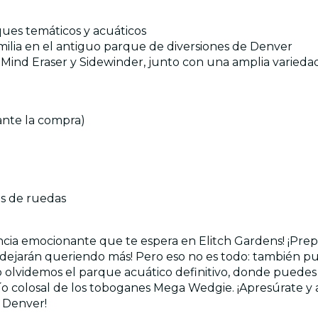
rques temáticos y acuáticos
ilia en el antiguo parque de diversiones de Denver
ind Eraser y Sidewinder, junto con una amplia varieda
rante la compra)
las de ruedas
ncia emocionante que te espera en Elitch Gardens! ¡Prepá
ejarán queriendo más! Pero eso no es todo: también pued
olvidemos el parque acuático definitivo, donde puedes c
afío colosal de los toboganes Mega Wedgie. ¡Apresúrate y
e Denver!