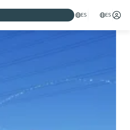
ES
ES