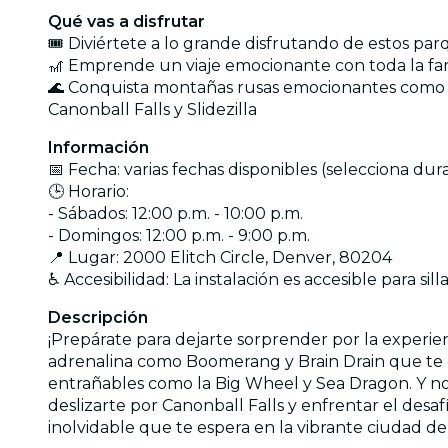
Qué vas a disfrutar
🎟️ Diviértete a lo grande disfrutando de estos pa
🎢 Emprende un viaje emocionante con toda la fam
🌊 Conquista montañas rusas emocionantes como M
Canonball Falls y Slidezilla
Información
📅 Fecha: varias fechas disponibles (selecciona du
🕒 Horario:
- Sábados: 12:00 p.m. - 10:00 p.m.
- Domingos: 12:00 p.m. - 9:00 p.m.
📍 Lugar: 2000 Elitch Circle, Denver, 80204
♿ Accesibilidad: La instalación es accesible para sil
Descripción
¡Prepárate para dejarte sorprender por la experie
adrenalina como Boomerang y Brain Drain que te d
entrañables como la Big Wheel y Sea Dragon. Y no 
deslizarte por Canonball Falls y enfrentar el des
inolvidable que te espera en la vibrante ciudad d