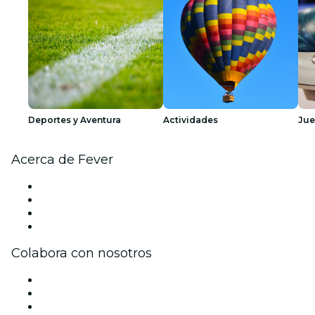
Deportes y Aventura
Actividades
Ju
Acerca de Fever
Prensa
Únete al equipo
Tarjetas Regalo
Centro de asistencia
Colabora con nosotros
Gestiona tu evento
Publica tu evento
Eventos y beneficios para empresas