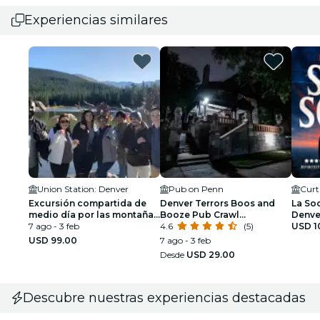
Experiencias similares
Union Station: Denver
Pub on Penn
Excursión compartida de
Denver Terrors Boos and
La So
medio día por las montañas
Booze Pub Crawl
Denve
de Red Rocks Evergreen y
7 ago - 3 feb
embrujado
4.6
(5)
detect
USD 1
Echo Lake
USD 99.00
7 ago - 3 feb
Desde
USD 29.00
Descubre nuestras experiencias destacadas