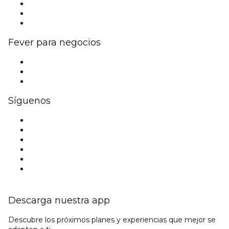
Programa de Afiliados
Programa de embajadores e influencers
Colaboraciones de marca
Fever para negocios
Eventos privados y entradas de grupo
Beneficios corporativos
Tarjetas y cupones de regalo corporativos
Síguenos
Facebook
X (Twitter)
Instagram
TikTok
LinkedIn
Youtube
Descarga nuestra app
Descubre los próximos planes y experiencias que mejor se