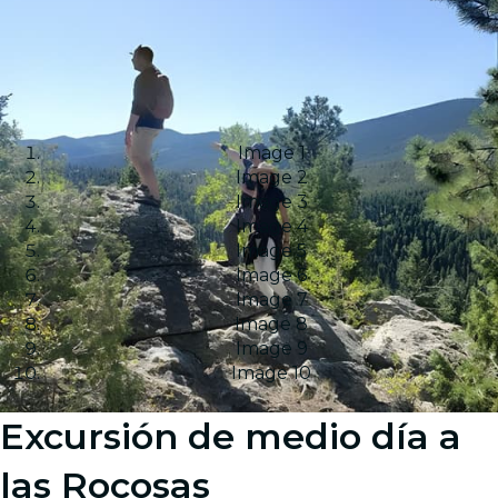
Image 1
Image 2
Image 3
Image 4
Image 5
Image 6
Image 7
Image 8
Image 9
Image 10
Excursión de medio día a
las Rocosas