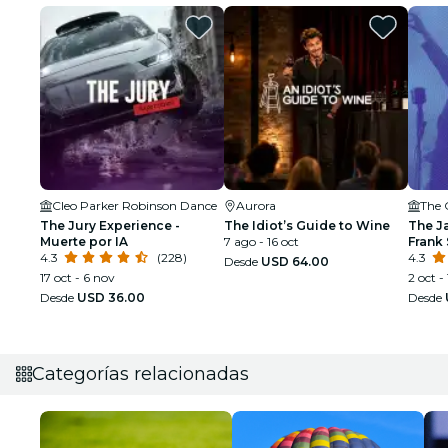
Cleo Parker Robinson Dance
Aurora
The 
The Jury Experience -
The Idiot’s Guide to Wine
The J
Muerte por IA
7 ago - 16 oct
Frank 
4.3
(228)
Armst
4.3
Desde
USD 64.00
17 oct - 6 nov
2 oct - 
Desde
USD 36.00
Desde
Categorías relacionadas