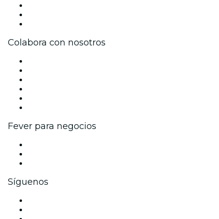
Únete al equipo
Tarjetas Regalo
Centro de asistencia
Colabora con nosotros
Gestiona tu evento
Publica tu evento
Eventos y beneficios para empresas
Programa de Afiliados
Programa de embajadores e influencers
Colaboraciones de marca
Fever para negocios
Eventos privados y entradas de grupo
Beneficios corporativos
Tarjetas y cupones de regalo corporativos
Síguenos
Facebook
X (Twitter)
Instagram