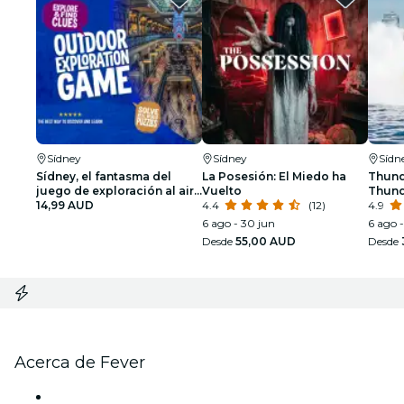
Sídney
Sídney
Sídn
Sídney, el fantasma del
La Posesión: El Miedo ha
Thund
juego de exploración al aire
Vuelto
Thunde
libre del QVB
14,99 AUD
4.4
(12)
4.9
6 ago - 30 jun
6 ago 
Desde
55,00 AUD
Desde
Acerca de Fever
Prensa