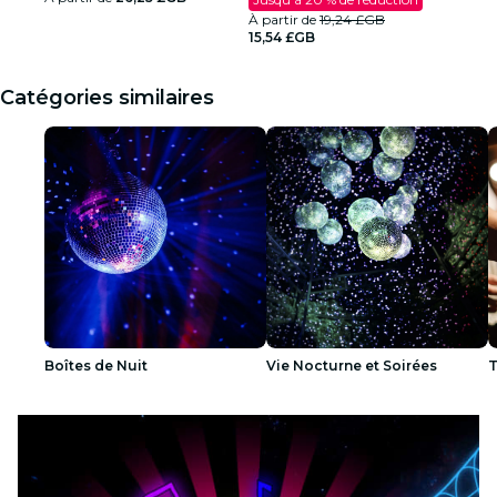
À partir de
19,24 £GB
15,54 £GB
Catégories similaires
Boîtes de Nuit
Vie Nocturne et Soirées
T