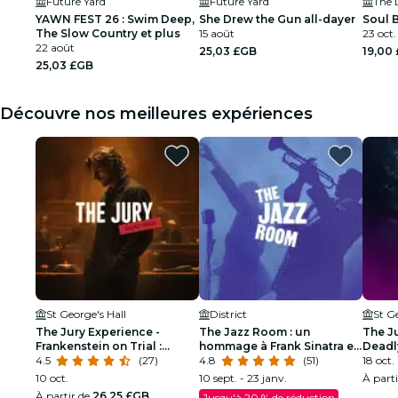
Future Yard
Future Yard
YAWN FEST 26 : Swim Deep,
She Drew the Gun all-dayer
Soul 
The Slow Country et plus
15 août
23 oct.
22 août
25,03 £GB
19,00
25,03 £GB
Découvre nos meilleures expériences
St George's Hall
District
St G
The Jury Experience -
The Jazz Room : un
The J
Frankenstein on Trial :
hommage à Frank Sinatra et
Deadl
l’homme qui a défié Dieu
4.5
(27)
Louis Armstrong
4.8
(51)
18 oct.
10 oct.
10 sept. - 23 janv.
À part
À partir de
26,25 £GB
Jusqu'à 20 % de réduction