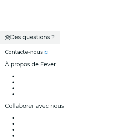
Des questions ?
Contacte-nous
ici
À propos de Fever
Presse
Travailler chez Fever
Cartes-cadeaux
Centre d'aide
Collaborer avec nous
Fever Zone
Publiez votre événement
Événements d'entreprise et avantages
Programme d'affiliation