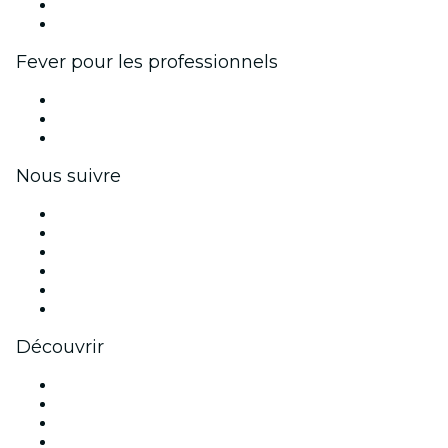
Programme d'ambassadeurs et d'influenceurs
Partenariats avec des marques
Fever pour les professionnels
Événements privés et billets de groupe
Avantages pour les entreprises
Coupons et cartes cadeaux pour les entreprises
Nous suivre
Facebook
X (Twitter)
Instagram
TikTok
LinkedIn
Youtube
Découvrir
Lieux d'événements à Liverpool
Aujourd'hui
Demain
Cette semaine