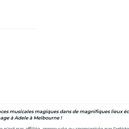
nces musicales magiques dans de magnifiques lieux écla
ge à Adele à Melbourne !
est pas affiliée, approuvée ou sponsorisée par l'artiste,