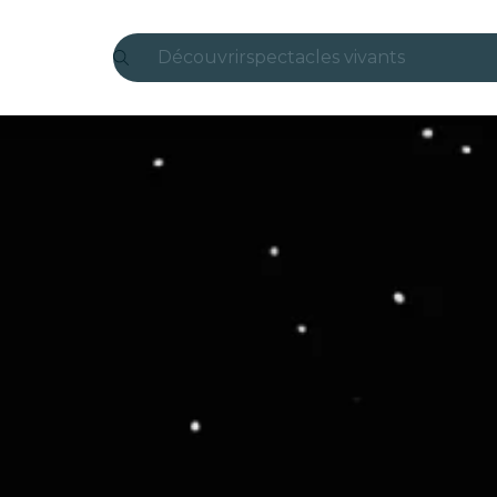
Découvrir
spectacles vivants
Madrid
Candlelight
Londres
expériences et villes
São Paulo
expositions
Séoul
visites urbaines
concerts