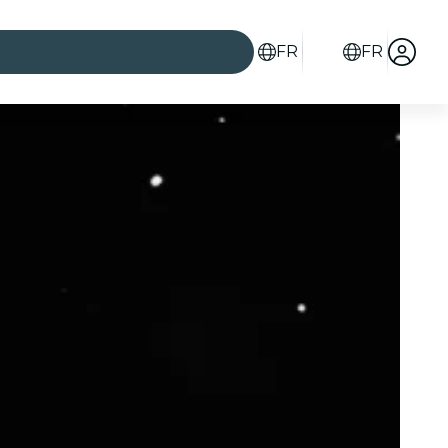
FR
FR