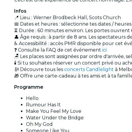
Infos
📍 Lieu : Werner Brodbeck Hall, Scots Church
📅 Dates et heures : sélectionne tes dates / heure
⏳ Durée : 60 minutes environ. Les portes ouvrent 
👤 Âge requis : à partir de 8 ans. Les spectateur
♿ Accessibilité : accès PMR disponible pour cet 
❓ Consulte la FAQ de cet événement
ici
🪑 Les places sont assignées par ordre d'arrivée, s
🕯️ Si tu souhaites réserver un concert privé ou a
🎻 Découvre tous les
concerts
Candlelight
à Melb
🎁 Offre une carte-cadeau à tes amis et à ta famil
Programme
Hello
Rumour Has It
Make You Feel My Love
Water Under the Bridge
Oh My God
Someone Like You