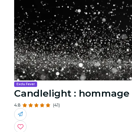
Exclu Fever
Candlelight : hommage 
4.8
(41)