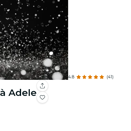
4.8
(41)
à Adele