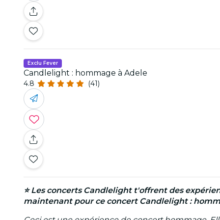
Exclu Fever
Candlelight : hommage à Adele
4.8
(41)
⭐ Les concerts
Candlelight
t'offrent des expérie
maintenant pour ce concert
Candlelight
: homma
Ceci est une expérience de concert hommage. Elle n'