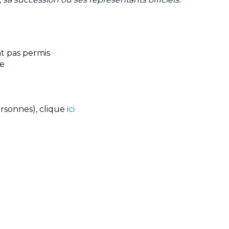
nt pas permis
te
ersonnes), clique
ici