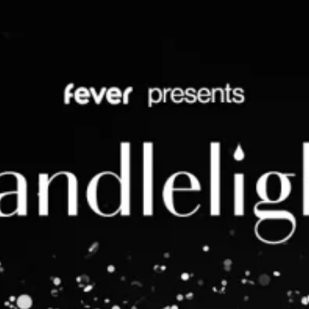
restaurants
cinéma