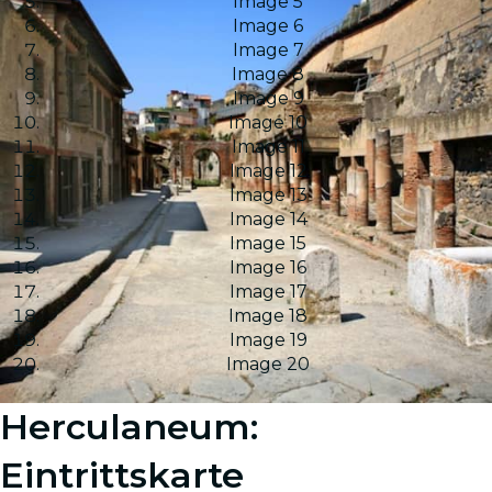
Image 5
Image 6
Image 7
Image 8
Image 9
Image 10
Image 11
Image 12
Image 13
Image 14
Image 15
Image 16
Image 17
Image 18
Image 19
Image 20
Herculaneum:
Eintrittskarte