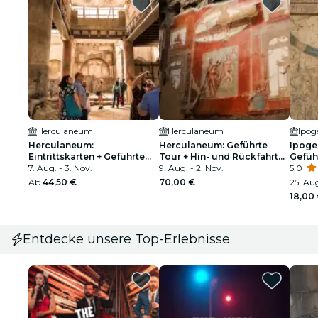
Herculaneum
Herculaneum
Herculaneum:
Herculaneum: Geführte
Ipogeo
Eintrittskarten + Geführte
Tour + Hin- und Rückfahrt
Gefüh
Tour
7. Aug. - 3. Nov.
von Neapel
9. Aug. - 2. Nov.
5.0
Ab
44,50 €
70,00 €
25. Aug
18,00
Entdecke unsere Top-Erlebnisse