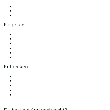
Privatveranstaltungen & Gruppentickets
Firmenvorteile
Firmengeschenkkarten und -gutscheine
Folge uns
Facebook
X (Twitter)
Instagram
TikTok
LinkedIn
YouTube
Entdecken
Veranstaltungsorte in Neapel
Heute
Morgen
Diese Woche
Dieses Wochenende
Du hast die App noch nicht?