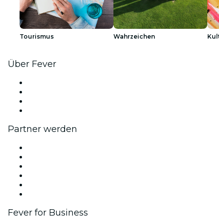
Tourismus
Wahrzeichen
Kul
Über Fever
Presse
Wir stellen ein!
Geschenkgutscheine
Hilfe-Center
Partner werden
Fever Zone
Veröffentliche dein Event
Firmenevents & -vorteile
Affiliate-Programm
Botschafter & Influencer-Programm
Markenpartnerschaften
Fever for Business