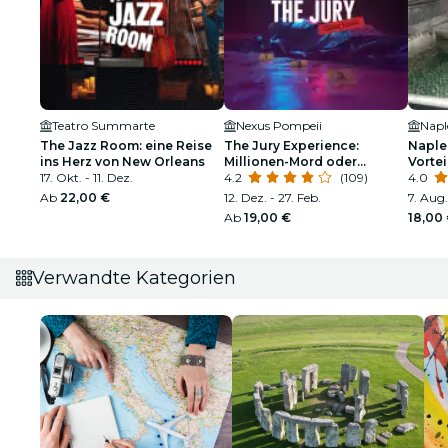
Teatro Summarte
Nexus Pompeii
Napl
The Jazz Room: eine Reise
The Jury Experience:
Naple
ins Herz von New Orleans
Millionen-Mord oder
Vortei
17. Okt. - 11. Dez.
Lügennetz?
4.2
(109)
Tour
4.0
Ab
22,00 €
12. Dez. - 27. Feb.
7. Aug.
Ab
19,00 €
18,00
Verwandte Kategorien