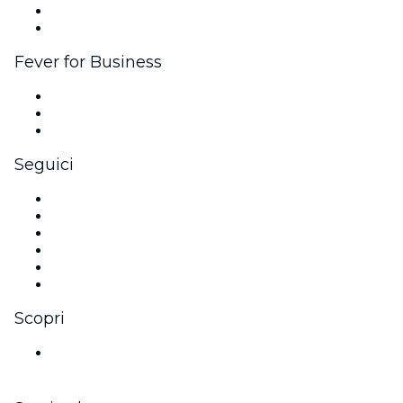
Programma Ambassador e Influencer
Brand partnership
Fever for Business
Eventi privati e biglietti di gruppo
Benefit aziendali
Gift card e voucher aziendali
Seguici
Facebook
X (Twitter)
Instagram
TikTok
LinkedIn
Youtube
Scopri
Luoghi a Medellín