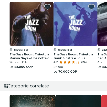
Trilogia Bar
Trilogia Bar
Teat
The Jazz Room: Tributo a
The Jazz Room: Tributo a
The J
Marvin Gaye – Una notte di
Frank Sinatra e Louis
per IA
soul
26 nov - 18 feb
Armstrong
4.2
(86)
3 ott
Da
85.000 COP
27 ago
Da
85
Da
70.000 COP
Categorie correlate