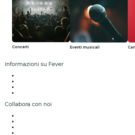
Concerti
Eventi musicali
Car
Informazioni su Fever
Stampa
Unisciti al team
Carte regalo
Centro assistenza
Collabora con noi
Gestisci il tuo evento
Pubblica il tuo evento
Eventi aziendali & benefit
Programma di affiliazione