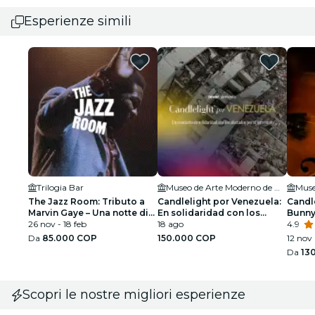
Esperienze simili
Trilogia Bar
Museo de Arte Moderno de Medellín
The Jazz Room: Tributo a
Candlelight por Venezuela:
Candle
Marvin Gaye – Una notte di
En solidaridad con los
Bunn
soul
26 nov - 18 feb
afectados por el terremoto
18 ago
4.9
Da
85.000 COP
150.000 COP
12 nov
Da
13
Scopri le nostre migliori esperienze