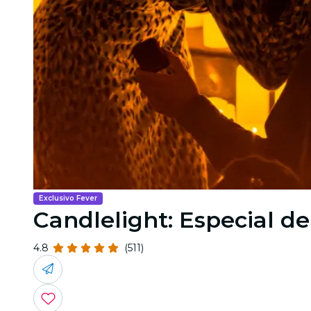
Exclusivo Fever
Candlelight: Especial d
4.8
(511)