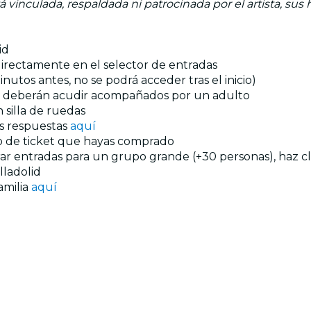
á vinculada, respaldada ni patrocinada por el artista, sus 
id
 directamente en el selector de entradas
utos antes, no se podrá acceder tras el inicio)
ños deberán acudir acompañados por un adulto
 silla de ruedas
us respuestas
aquí
ipo de ticket que hayas comprado
prar entradas para un grupo grande (+30 personas), haz c
lladolid
amilia
aquí