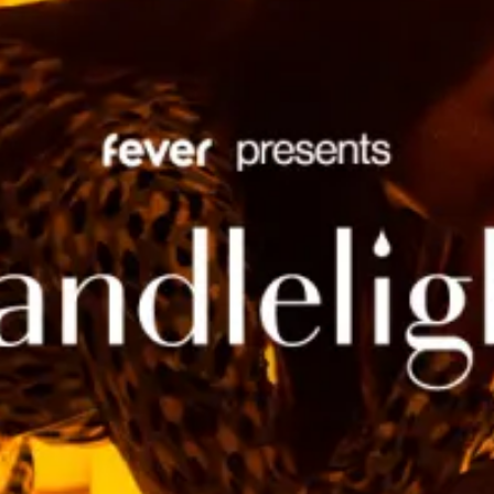
restaurantes
cine