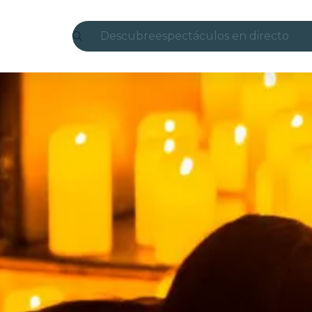
Descubre
espectáculos en directo
Madrid
candlelight
Londres
experiencias y ciudades
São Paulo
exposiciones
Seúl
recorridos por la ciudad
conciertos