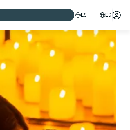
ES
ES