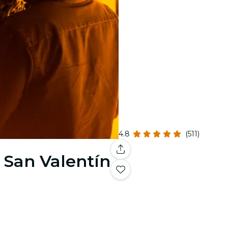
4.8
(511)
e San Valentín