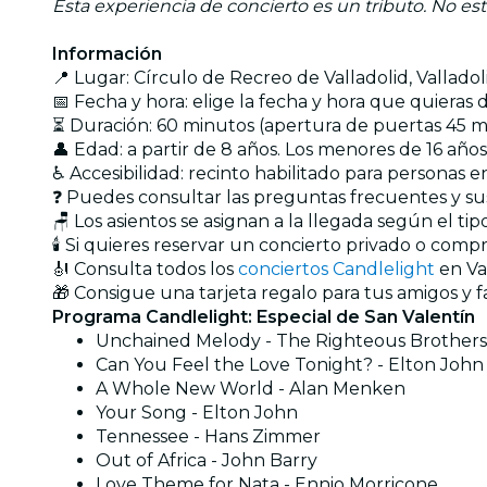
Esta experiencia de concierto es un tributo. No est
Información
📍 Lugar: Círculo de Recreo de Valladolid, Valladol
📅 Fecha y hora: elige la fecha y hora que quieras
⏳ Duración: 60 minutos (apertura de puertas 45 min
👤 Edad: a partir de 8 años. Los menores de 16 a
♿ Accesibilidad: recinto habilitado para personas en
❓ Puedes consultar las preguntas frecuentes y s
🪑 Los asientos se asignan a la llegada según el t
🕯️ Si quieres reservar un concierto privado o com
🎻 Consulta todos los
conciertos Candlelight
en Va
🎁 Consigue una tarjeta regalo para tus amigos y f
Programa Candlelight: Especial de San Valentín
Unchained Melody - The Righteous Brothers
Can You Feel the Love Tonight? - Elton John
A Whole New World - Alan Menken
Your Song - Elton John
Tennessee - Hans Zimmer
Out of Africa - John Barry
Love Theme for Nata - Ennio Morricone