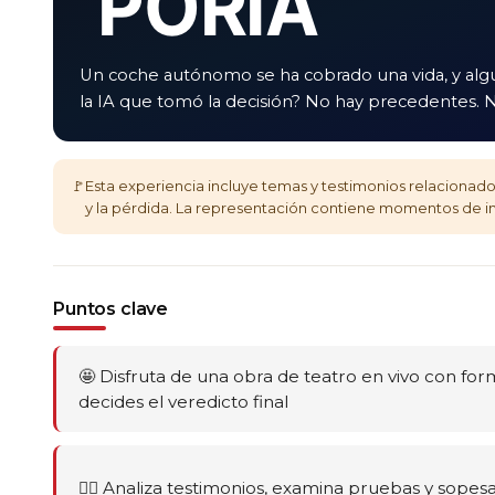
POR IA
Un coche autónomo se ha cobrado una vida, y algui
la IA que tomó la decisión? No hay precedentes. N
🚩
Esta experiencia incluye temas y testimonios relacionados
y la pérdida. La representación contiene momentos de i
Puntos clave
🤩 Disfruta de una obra de teatro en vivo con for
decides el veredicto final
🕵️‍♂️ Analiza testimonios, examina pruebas y sop