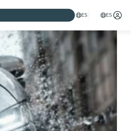
ES
ES