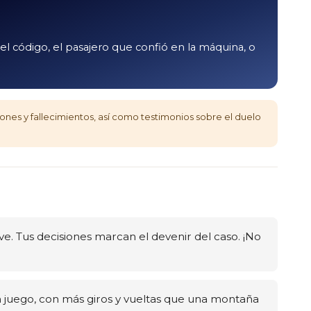
l código, el pasajero que confió en la máquina, o
iones y fallecimientos, así como testimonios sobre el duelo
e. Tus decisiones marcan el devenir del caso. ¡No
juego, con más giros y vueltas que una montaña