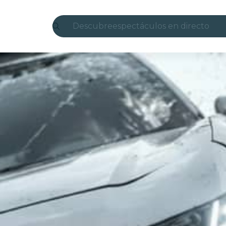
Descubre
espectáculos en directo
Madrid
candlelight
Londres
experiencias y ciudades
São Paulo
exposiciones
Seúl
recorridos por la ciudad
conciertos