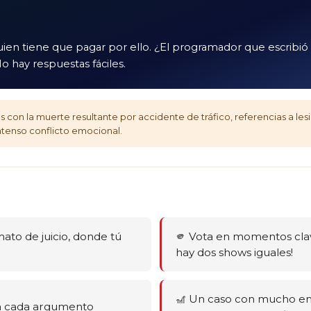
en tiene que pagar por ello. ¿El programador que escribió e
o hay respuestas fáciles.
 con la muerte resultante por accidente de tráfico, referencias a les
ntenso conflicto emocional.
mato de juicio, donde tú
🫵 Vota en momentos clav
hay dos shows iguales!
🎢 Un caso con mucho en 
esa cada argumento