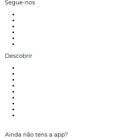
Segue-nos
Facebook
X (Twitter)
Instagram
TikTok
LinkedIn
YouTube
Descobrir
Locais de eventos - Porto
Portugal
Hoje
Amanhã
Esta semana
Neste fim de semana
Halloween
Dia dos Namorados
Natal
Ainda não tens a app?