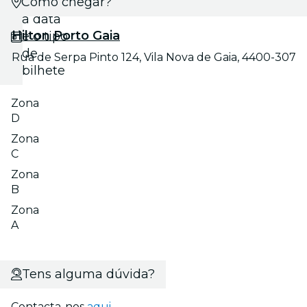
Como chegar?
Escolhe
a data
Hilton Porto Gaia
e o tipo
de
Rua de Serpa Pinto 124, Vila Nova de Gaia, 4400-307
bilhete
Zona
D
Zona
C
Zona
B
Zona
A
Tens alguma dúvida?
Contacta-nos
aqui