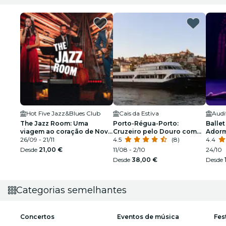
Hot Five Jazz&Blues Club
Cais da Estiva
Audit
The Jazz Room: Uma
Porto-Régua-Porto:
Ballet
viagem ao coração de Nova
Cruzeiro pelo Douro com
Ador
Orleães
26/09 - 21/11
pequeno-almoço e almoço
4.5
(8)
espetá
4.4
Desde
21,00 €
11/08 - 2/10
24/10
Desde
38,00 €
Desde
Categorias semelhantes
Concertos
Eventos de música
Fes