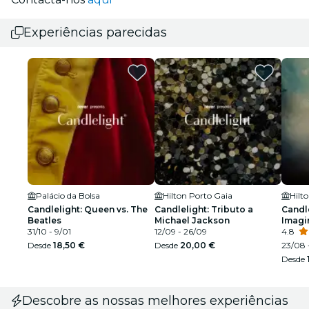
Experiências parecidas
Palácio da Bolsa
Hilton Porto Gaia
Hilt
Candlelight: Queen vs. The
Candlelight: Tributo a
Candle
Beatles
Michael Jackson
Imagi
31/10 - 9/01
12/09 - 26/09
4.8
Desde
18,50 €
Desde
20,00 €
23/08 
Desde
Descobre as nossas melhores experiências