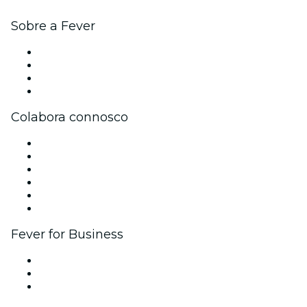
Sobre a Fever
Imprensa
Trabalha na Fever
Cartões-Oferta
Apoio ao cliente
Colabora connosco
Gere o teu evento
Publica o teu evento
Eventos corporativos e vantagens
Programa de Afiliados
Programa de embaixadores e influenciadores
Parcerias
Fever for Business
Eventos privados e bilhetes para grupos
Benefícios para as empresas
Cartões-presente e vouchers para empresas