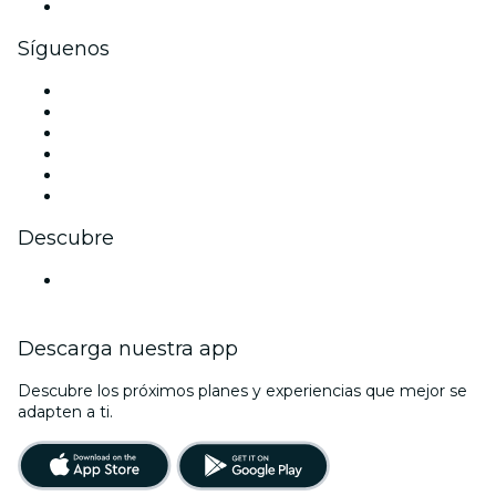
Tarjetas y cupones de regalo corporativos
Síguenos
Facebook
X (Twitter)
Instagram
TikTok
LinkedIn
Youtube
Descubre
Locales y espacios de eventos en Estocolmo
Descarga nuestra app
Descubre los próximos planes y experiencias que mejor se
adapten a ti.