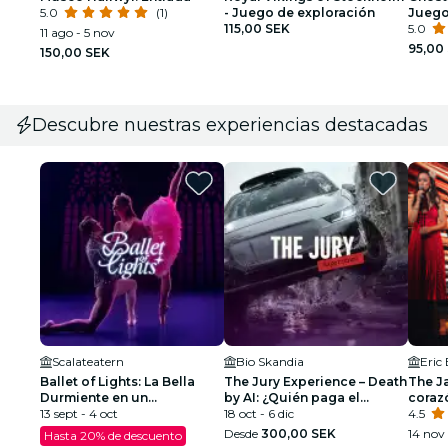
5.0
(1)
- Juego de exploración
Juego
115,00 SEK
aire l
5.0
11 ago - 5 nov
95,00
150,00 SEK
Descubre nuestras experiencias destacadas
Scalateatern
Bio Skandia
Eric
Ballet of Lights: La Bella
The Jury Experience – Death
The Ja
Durmiente en un
by AI: ¿Quién paga el
coraz
espectáculo deslumbrante
13 sept - 4 oct
precio?
18 oct - 6 dic
4.5
Desde
300,00 SEK
14 nov 
Hasta 20% de descuento