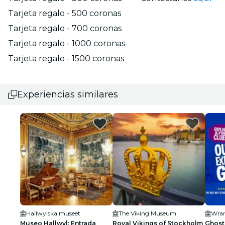
Tarjeta regalo - 500 coronas
Tarjeta regalo - 700 coronas
Tarjeta regalo - 1000 coronas
Tarjeta regalo - 1500 coronas
Experiencias similares
Hallwylska museet
The Viking Museum
Wran
Museo Hallwyl: Entrada
Royal Vikings of Stockholm
Ghost