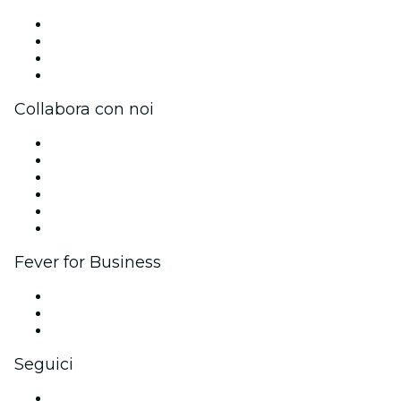
Stampa
Unisciti al team
Carte regalo
Centro assistenza
Collabora con noi
Gestisci il tuo evento
Pubblica il tuo evento
Eventi aziendali & benefit
Programma di affiliazione
Programma Ambassador e Influencer
Brand partnership
Fever for Business
Eventi privati e biglietti di gruppo
Benefit aziendali
Gift card e voucher aziendali
Seguici
Facebook