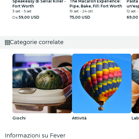
Speakeasy di Serial Killer -
The Macaron Experience:
Pasta 
Fort Worth
Pipe, Bake, Fill: Fort Worth
un'es
3 set - 5 set
19 set - 24 ott
italia
12 set -
Da
59,00 USD
75,00 USD
69,00
Categorie correlate
Giochi
Attività
Lab
Informazioni su Fever