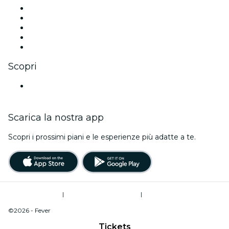
X (Twitter)
Instagram
TikTok
LinkedIn
Youtube
Scopri
Luoghi a Fort Worth
Scarica la nostra app
Scopri i prossimi piani e le esperienze più adatte a te.
Termini di utilizzo
|
Informativa sulla privacy
|
Do Not Sell My Personal Information / Cookies Management
©2026 - Fever
Tickets