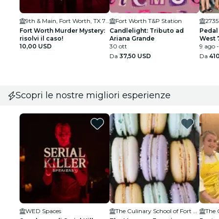
9th & Main, Fort Worth, TX 76102, USA
Fort Worth T&P Station
2735
Fort Worth Murder Mystery:
Candlelight: Tributo ad
Pedal
risolvi il caso!
Ariana Grande
West 7
10,00 USD
30 ott
9 ago -
Da
37,50 USD
Da
41
Scopri le nostre migliori esperienze
WED Spaces
The Culinary School of Fort Worth