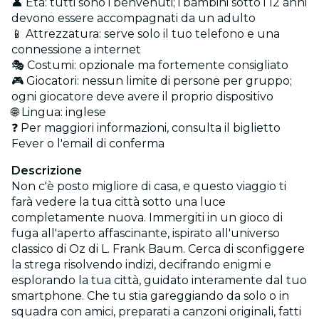
👤 Età: tutti sono i benvenuti; i bambini sotto i 12 anni
devono essere accompagnati da un adulto
📱 Attrezzatura: serve solo il tuo telefono e una
connessione a internet
🎭 Costumi: opzionale ma fortemente consigliato
🎮 Giocatori: nessun limite di persone per gruppo;
ogni giocatore deve avere il proprio dispositivo
🌐 Lingua: inglese
❓ Per maggiori informazioni, consulta il biglietto
Fever o l'email di conferma
Descrizione
Non c'è posto migliore di casa, e questo viaggio ti
farà vedere la tua città sotto una luce
completamente nuova. Immergiti in un gioco di
fuga all'aperto affascinante, ispirato all'universo
classico di Oz di L. Frank Baum. Cerca di sconfiggere
la strega risolvendo indizi, decifrando enigmi e
esplorando la tua città, guidato interamente dal tuo
smartphone. Che tu stia gareggiando da solo o in
squadra con amici, preparati a canzoni originali, fatti