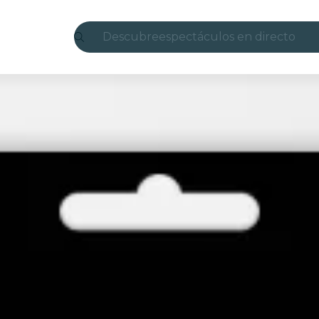
Descubre
espectáculos en directo
Madrid
candlelight
Londres
experiencias y ciudades
São Paulo
exposiciones
Seúl
recorridos por la ciudad
conciertos