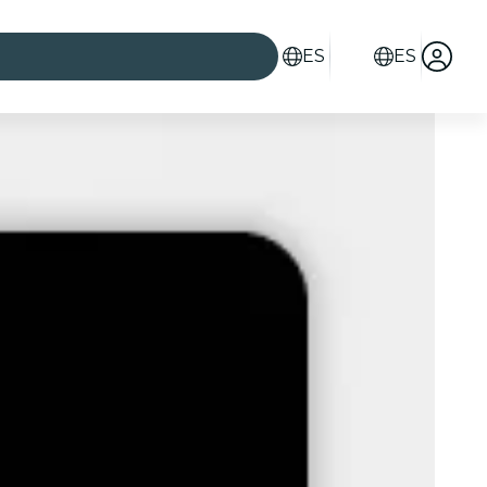
ES
ES