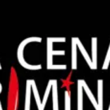
restaurantes
cine