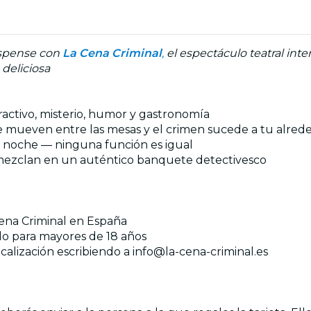
uspense con
La Cena Crimina
l
,
el espectáculo teatral int
 deliciosa
ractivo, misterio, humor y gastronomía
se mueven entre las mesas y el crimen sucede a tu alred
a noche — ninguna función es igual
 mezclan en un auténtico banquete detectivesco
 Cena Criminal en España
do para mayores de 18 años
ocalización escribiendo a
info@la-cena-criminal.es