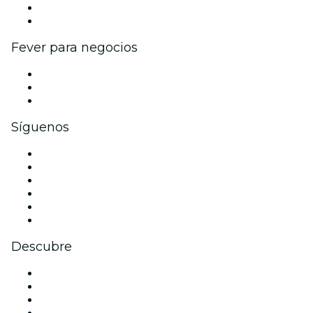
Programa de embajadores e influencers
Colaboraciones de marca
Fever para negocios
Eventos privados y entradas de grupo
Beneficios corporativos
Tarjetas y cupones de regalo corporativos
Síguenos
Facebook
X (Twitter)
Instagram
TikTok
LinkedIn
Youtube
Descubre
Locales y espacios de eventos en Tarragona
España
Halloween