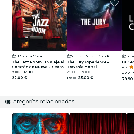
El Cau La Cova
Auditori Antoni Gaudí
Hote
The Jazz Room: Un Viaje al
The Jury Experience –
La Ce
Corazón de Nueva Orleans
Travesía Mortal
4.2
9 oct - 12 dic
24 oct - 19 dic
4 dic -
22,00 €
Desde
23,00 €
79,90
Categorías relacionadas