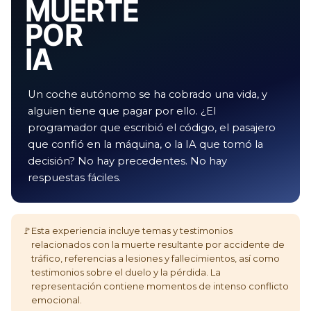
MUERTE
POR
IA
Un coche autónomo se ha cobrado una vida, y
alguien tiene que pagar por ello. ¿El
programador que escribió el código, el pasajero
que confió en la máquina, o la IA que tomó la
decisión? No hay precedentes. No hay
respuestas fáciles.
🚩
Esta experiencia incluye temas y testimonios
relacionados con la muerte resultante por accidente de
tráfico, referencias a lesiones y fallecimientos, así como
testimonios sobre el duelo y la pérdida. La
representación contiene momentos de intenso conflicto
emocional.