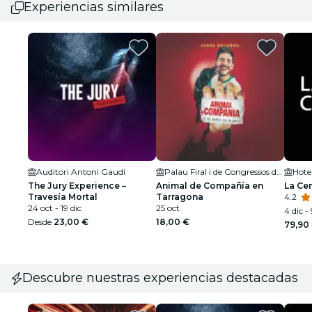
Experiencias similares
Auditori Antoni Gaudí
Palau Firal i de Congressos de Tarragona
Hote
The Jury Experience –
Animal de Compañía en
La Ce
Travesía Mortal
Tarragona
4.2
24 oct - 19 dic
25 oct
4 dic -
Desde
23,00 €
18,00 €
79,90
Descubre nuestras experiencias destacadas