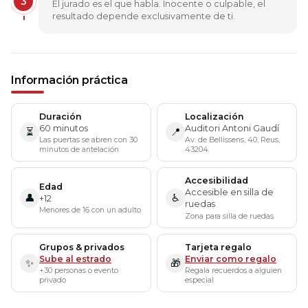
3
El jurado es el que habla. Inocente o culpable, el
resultado depende exclusivamente de ti.
Información práctica
Duración
Localización
60 minutos
Auditori Antoni Gaudí
⏳
📍
Las puertas se abren con 30
Av. de Bellissens, 40, Reus,
minutos de antelación
43204
Accesibilidad
Edad
Accesible en silla de
👤
♿
+12
ruedas
Menores de 16 con un adulto
Zona para silla de ruedas
Grupos & privados
Tarjeta regalo
Sube al estrado
Enviar como regalo
✨
🎁
+30 personas o evento
Regala recuerdos a alguien
privado
especial