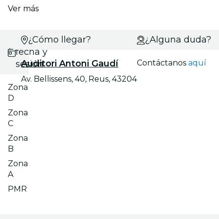
Ver más
Selecciona
¿Cómo llegar?
¿Alguna duda?
fecha y
Auditori Antoni Gaudí
Contáctanos
aquí
sesión
Av. Bellissens, 40, Reus, 43204
Zona
D
Zona
C
Zona
B
Zona
A
PMR