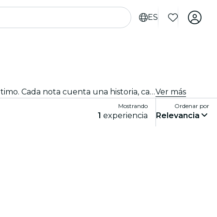
ES
¡Ven al mejor club de jazz de la ciudad! Traemos lo mejor del blues, el soul y el jazz en direto con un ambiente íntimo. Cada nota cuenta una historia, cada improvisación y cada canción conmueven al público. ¡Descubre los tributos y conciertos de jazz cerca de ti!
Ver más
Mostrando
Ordenar por
1
experiencia
Relevancia