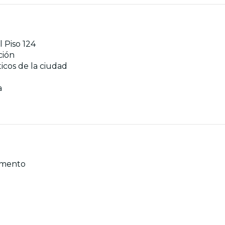
l Piso 124
ción
icos de la ciudad
a
momento