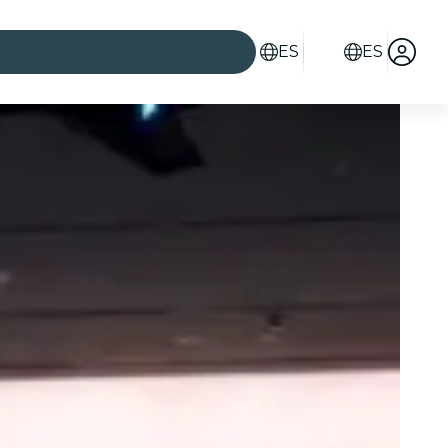
ES
ES