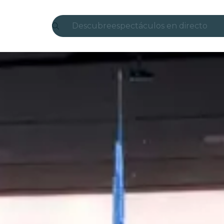
Descubre
espectáculos en directo
Madrid
candlelight
Londres
experiencias y ciudades
São Paulo
exposiciones
Seúl
recorridos por la ciudad
conciertos