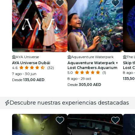
AYA Universe
Aquaventure Waterpark
AYA Universe Dubái
Aquaventure Waterpark +
Skip t
4.6
(32)
Lost Chambers Aquarium
Lost C
5.0
(1)
The P
8 ago -
7 ago - 30 jun
8 ago - 29 oct
135,5
Desde
135,00 AED
Desde
305,00 AED
Descubre nuestras experiencias destacadas