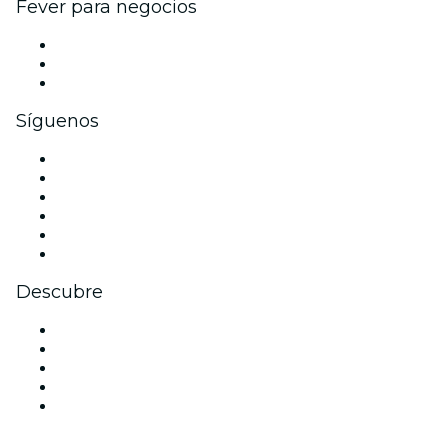
Fever para negocios
Eventos privados y entradas de grupo
Beneficios corporativos
Tarjetas y cupones de regalo corporativos
Síguenos
Facebook
X (Twitter)
Instagram
TikTok
LinkedIn
Youtube
Descubre
Locales y espacios de eventos en Dubái
Hoy
Mañana
Esta semana
Este fin de semana