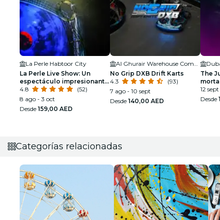
La Perle Habtoor City
Al Ghurair Warehouse Complex
La Perle Live Show: Un
No Grip DXB Drift Karts
The Ju
espectáculo impresionante
4.3
(93)
morta
bajo el agua y aérea
4.8
(52)
12 sept
7 ago - 10 sept
8 ago - 3 oct
Desde
Desde
140,00 AED
Desde
159,00 AED
Categorías relacionadas