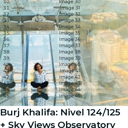
Image 30
Image 31
Image 32
Image 33
Image 34
Image 35
Image 36
Image 37
Image 38
Image 39
Image 40
Image 41
Image 42
Image 43
Image 44
Image 45
Burj Khalifa: Nivel 124/125
+ Sky Views Observatory