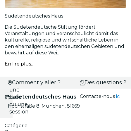
Sudetendeutsches Haus
Die Sudetendeutsche Stiftung fördert
Veranstaltungen und veranschaulicht damit das
kulturelle, religiöse und wirtschaftliche Leben in
den ehemaligen sudetendeutschen Gebieten und
bewahrt auf diese Wei...
En lire plus...
Choisis
Comment y aller ?
Des questions ?
une
Sudetendeutsches Haus
Contacte-nous
ici
date
ou une
Hochstraße 8, München, 81669
session
Catégorie