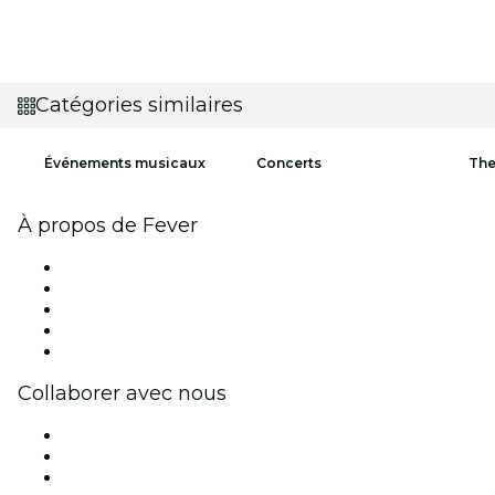
Catégories similaires
Événements musicaux
Concerts
The
À propos de Fever
Presse
Travailler chez Fever
Impressum
Cartes-cadeaux
Centre d'aide
Collaborer avec nous
Fever Zone
Publiez votre événement
Événements d'entreprise et avantages