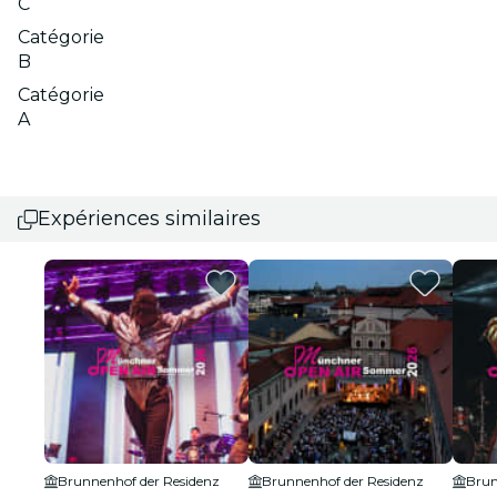
C
Catégorie
B
Catégorie
A
Expériences similaires
Brunnenhof der Residenz
Brunnenhof der Residenz
Brun