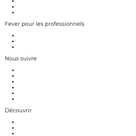
Programme d'affiliation
Programme d'ambassadeurs et d'influenceurs
Partenariats avec des marques
Fever pour les professionnels
Événements privés et billets de groupe
Avantages pour les entreprises
Coupons et cartes cadeaux pour les entreprises
Nous suivre
Facebook
X (Twitter)
Instagram
TikTok
LinkedIn
Youtube
Découvrir
Lieux d'événements à Munich
Aujourd'hui
Demain