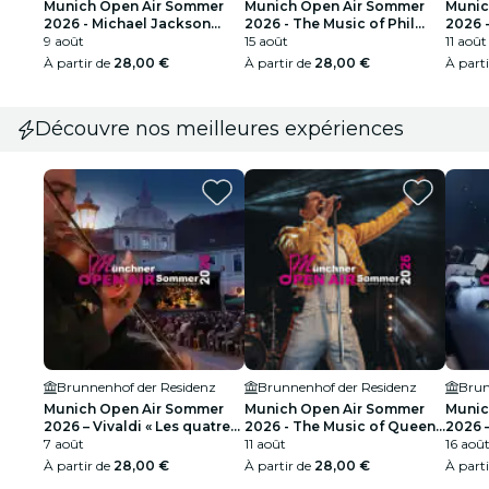
Munich Open Air Sommer
Munich Open Air Sommer
Munic
2026 - Michael Jackson
2026 - The Music of Phil
2026 
Forever
9 août
Collins & Genesis
15 août
Live
11 août
À partir de
28,00 €
À partir de
28,00 €
À part
Découvre nos meilleures expériences
Brunnenhof der Residenz
Brunnenhof der Residenz
Brun
Munich Open Air Sommer
Munich Open Air Sommer
Munic
2026 – Vivaldi « Les quatre
2026 - The Music of Queen
2026 
saisons » – Nymphenburg,
7 août
Live
11 août
Film M
16 aoû
solistes instrumentaux
Zimme
À partir de
28,00 €
À partir de
28,00 €
À part
дискр