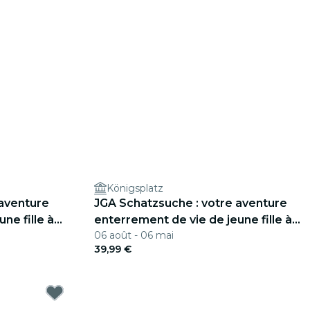
Königsplatz
 aventure
JGA Schatzsuche : votre aventure
ne fille à
enterrement de vie de jeune fille à
06 août - 06 mai
Munich
39,99 €