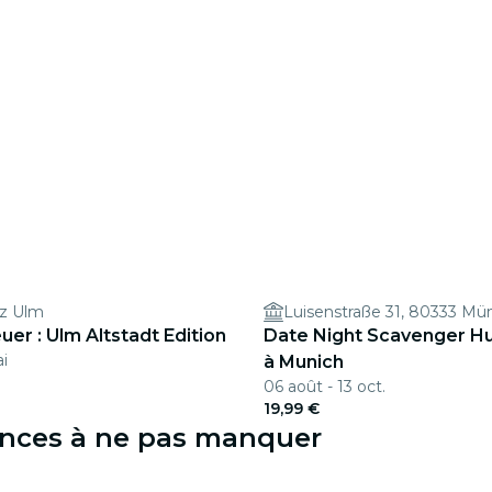
tz Ulm
Luisenstraße 31, 80333 M
er : Ulm Altstadt Edition
Date Night Scavenger Hun
ai
à Munich
06 août - 13 oct.
19,99 €
iences à ne pas manquer