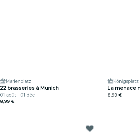
Marienplatz
Königsplatz
22 brasseries à Munich
La menace n
01 août - 01 déc.
8,99 €
8,99 €