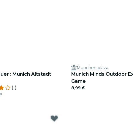
Munchen plaza
er : Munich Altstadt
Munich Minds Outdoor Ex
Game
(1)
8,99 €
ai