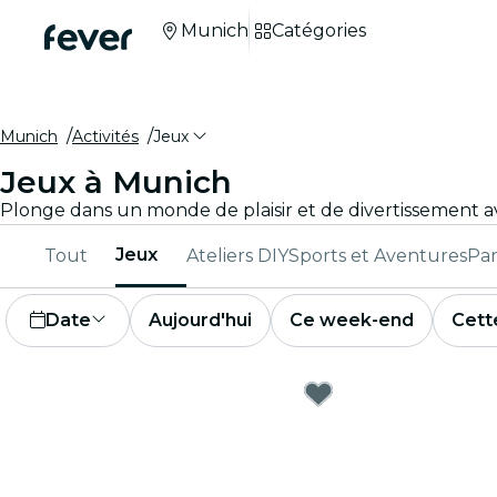
Munich
Catégories
Munich
Activités
Jeux
Jeux à Munich
Jeux
Tout
Ateliers DIY
Sports et Aventures
Par
Date
Aujourd'hui
Ce week-end
Cett