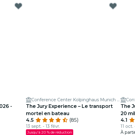
Conference Center Kolpinghaus Munich Central GmbH
026 -
The Jury Experience – Le transport
The J
mortel en bateau
20 mil
4.5
(85)
4.1
13 sept. - 13 févr.
11 oct. 
À part
Jusqu'à 20 % de réduction