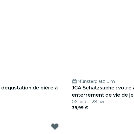
Münsterplatz Ulm
 dégustation de bière à
JGA Schatzsuche : votre
enterrement de vie de jeu
06 août - 28 avr.
Ulm
39,99 €