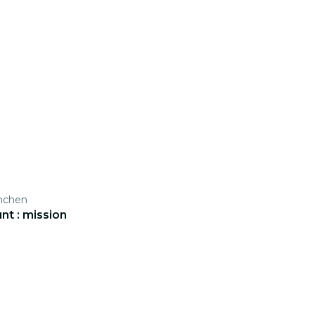
ünchen
t : mission