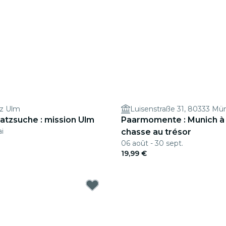
tz Ulm
Luisenstraße 31, 80333 M
atzsuche : mission Ulm
Paarmomente : Munich à 
ai
chasse au trésor
06 août - 30 sept.
19,99 €