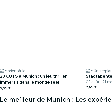
Mariensäule
Münsterpla
20 CUTS à Munich : un jeu thriller
Stadtabenteu
06 août - 21 m
immersif dans le monde réel
7,49 €
9,99 €
Le meilleur de Munich : Les expér