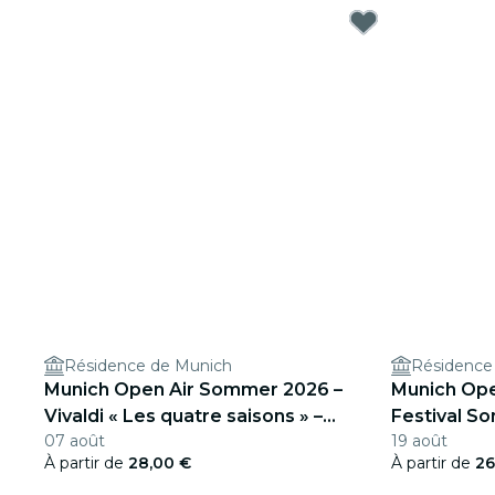
Résidence de Munich
Résidence
Munich Open Air Sommer 2026 –
Munich Ope
Vivaldi « Les quatre saisons » –
Festival S
07 août
19 août
Nymphenburg, solistes
À partir de
28,00 €
À partir de
26
instrumentaux