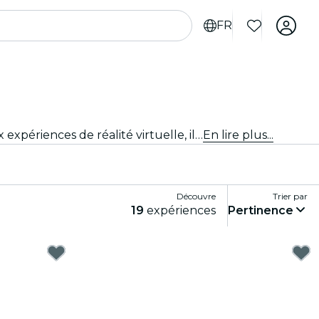
FR
Plonge dans un monde de plaisir et de divertissement avec les meilleurs jeux de Munich. Des jeux de société aux expériences de réalité virtuelle, il y en a pour tous les goûts.
En lire plus...
Découvre
Trier par
19
expériences
Pertinence