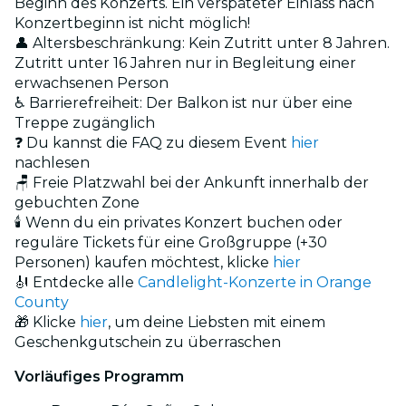
Beginn des Konzerts. Ein verspäteter Einlass nach
Konzertbeginn ist nicht möglich!
👤 Altersbeschränkung: Kein Zutritt unter 8 Jahren.
Zutritt unter 16 Jahren nur in Begleitung einer
erwachsenen Person
♿ Barrierefreiheit: Der Balkon ist nur über eine
Treppe zugänglich
❓ Du kannst die FAQ zu diesem Event
hier
nachlesen
🪑 Freie Platzwahl bei der Ankunft innerhalb der
gebuchten Zone
🕯️ Wenn du ein privates Konzert buchen oder
reguläre Tickets für eine Großgruppe (+30
Personen) kaufen möchtest, klicke
hier
🎻 Entdecke alle
Candlelight-Konzerte in Orange
County
🎁 Klicke
hier
, um deine Liebsten mit einem
Geschenkgutschein zu überraschen
Vorläufiges Programm