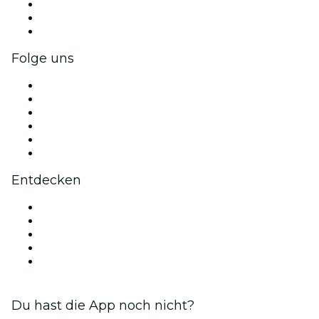
Privatveranstaltungen & Gruppentickets
Firmenvorteile
Firmengeschenkkarten und -gutscheine
Folge uns
Facebook
X (Twitter)
Instagram
TikTok
LinkedIn
YouTube
Entdecken
Veranstaltungsorte in Orange County
Heute
Morgen
Diese Woche
Dieses Wochenende
Du hast die App noch nicht?