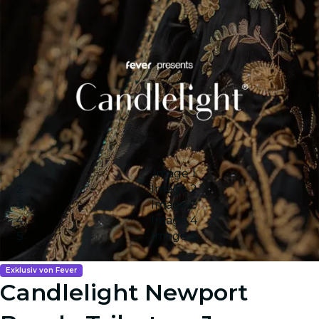
Image 1
Image 2
Image 3
Image 4
Image 5
Exklusiv von Fever
Candlelight Newport