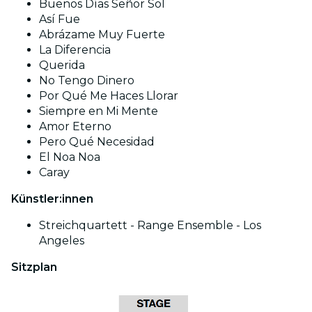
Buenos Días Señor Sol
Así Fue
Abrázame Muy Fuerte
La Diferencia
Querida
No Tengo Dinero
Por Qué Me Haces Llorar
Siempre en Mi Mente
Amor Eterno
Pero Qué Necesidad
El Noa Noa
Caray
Künstler:innen
Streichquartett - Range Ensemble - Los
Angeles
Sitzplan