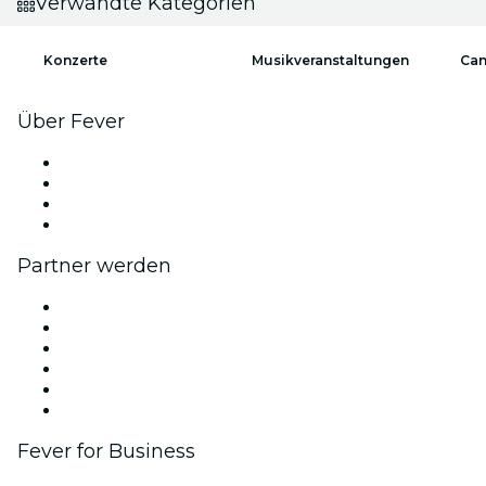
Verwandte Kategorien
Konzerte
Musikveranstaltungen
Can
Über Fever
Presse
Wir stellen ein!
Geschenkgutscheine
Hilfe-Center
Partner werden
Fever Zone
Veröffentliche dein Event
Firmenevents & -vorteile
Affiliate-Programm
Botschafter & Influencer-Programm
Markenpartnerschaften
Fever for Business