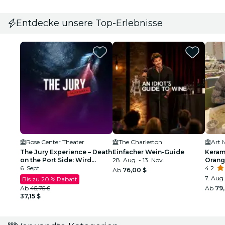
Entdecke unsere Top-Erlebnisse
Rose Center Theater
The Charleston
The Jury Experience – Death
Einfacher Wein-Guide
Keram
on the Port Side: Wird
28. Aug. - 13. Nov.
Orang
Orange County
6. Sept.
4.2
Ab
76,00 $
Gerechtigkeit liefern?
7. Aug.
Bis zu 20 % Rabatt
Ab
45,75 $
Ab
79
37,15 $