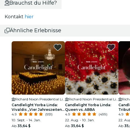
Brauchst du Hilfe?
Kontakt
hier
Ähnliche Erlebnisse
Richard Nixon Presidential Library & Museum
Richard Nixon Presidential Library & Museum
Candlelight Yorba Linda:
Candlelight Yorba Linda:
Candle
Vivaldis „Vier Jahreszeiten“
Queen vs. ABBA
Tribu
und mehr
4.9
(951)
4.9
(499)
4.9
10. Sept. - 14. Jan.
22. Aug. - 10. Jan.
22. Aug
Ab
35,64 $
Ab
35,64 $
Ab
35,