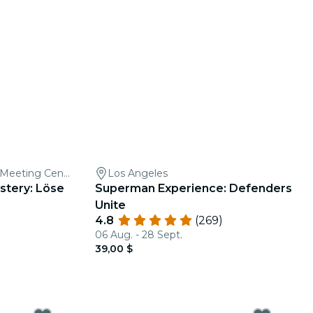
Garden Grove Community Meeting Center
Los Angeles
stery: Löse
Superman Experience: Defenders
Unite
4.8
(269)
06 Aug. - 28 Sept.
39,00 $