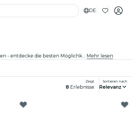
DE
Starte zu aufregenden Aktivitäten in Orange County. Von Outdoor-Abenteuern bis hin zu kulturellen Erlebnissen - entdecke die besten Möglichkeiten, deine Zeit bestmöglich zu verbringen.
Mehr lesen
Zeigt
Sortieren nach
8
Erlebnisse
Relevanz