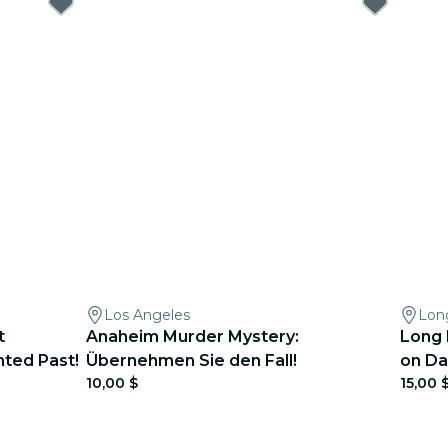
Los Angeles
Lon
t
Anaheim Murder Mystery:
Long 
nted Past!
Übernehmen Sie den Fall!
on Da
10,00 $
15,00 