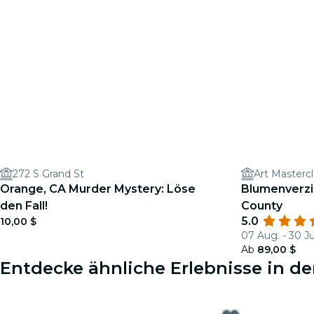
272 S Grand St
Art Masterc
Orange, CA Murder Mystery: Löse
Blumenverzi
den Fall!
County
5.0
10,00 $
07 Aug. - 30 J
Ab
89,00 $
Entdecke ähnliche Erlebnisse in d