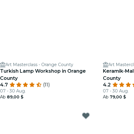
Art Masterclass - Orange County
Art Masterc
Turkish Lamp Workshop in Orange
Keramik-Mal
County
County
4.7
(11)
4.2
07 - 30 Aug.
07 - 30 Aug.
Ab
89,00 $
Ab
79,00 $