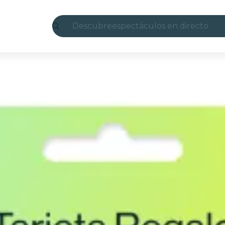
Descubre
espectáculos en directo
Madrid
candlelight
Londres
experiencias y ciudades
São Paulo
exposiciones
Seúl
recorridos por la ciudad
conciertos