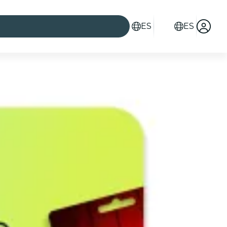
ES
ES