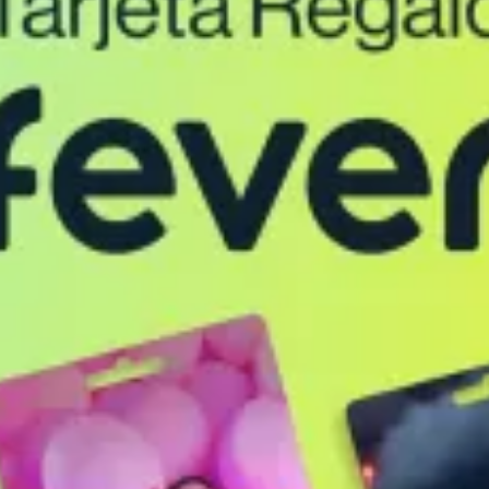
restaurantes
cine